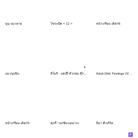
มุมุ แมวลาย
ไข่ระเบิด < 12 >
หน้าเกรียน เด็ด!!6
แมวนุบนิบ
อิโมจิ : แฮปปี้ หัวกลม ดุ๊กดิ๊ก
Adult Girls' Feelings 24 (Star & Dot)
หน้าเกรียน เด็ด!!5
คุกกี้♡นกชิมะเอนากะ
บีน่า คิ้วเกิร์ล