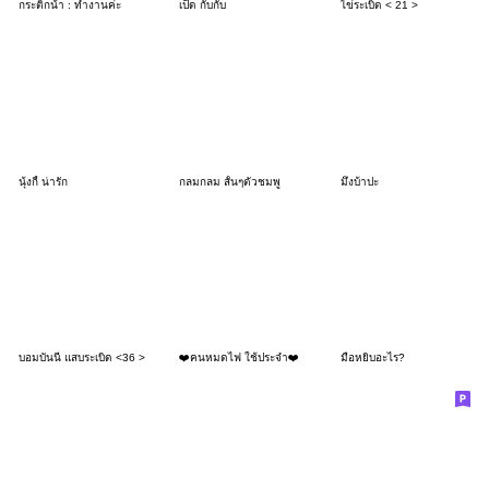
กระติกน้ํา : ทำงานค่ะ
เป็ด กั๊บกั๊บ
ไข่ระเบิด < 21 >
นุ้งกี้ น่ารัก
กลมกลม สั้นๆตัวชมพู
มึงบ้าปะ
บอมบันนี่ แสบระเบิด <36 >
❤️คนหมดไฟ ใช้ประจำ❤️
มือหยิบอะไร?