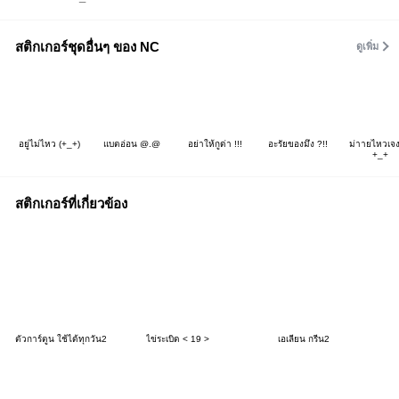
สติกเกอร์ชุดอื่นๆ ของ NC
ดูเพิ่ม
อยู่ไม่ไหว (+_+)
แบตอ่อน @.@
อย่าให้กูด่า !!!
อะรัยของมึง ?!!
ม่าายไหวเจง
+_+
สติกเกอร์ที่เกี่ยวข้อง
ตัวการ์ตูน ใช้ได้ทุกวัน2
ไข่ระเบิด < 19 >
เอเลี่ยน กรีน2