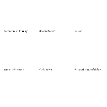
ไอเท็มแชทน่ารัก ❤️ มุก 5 บาท 10 บาท
หัวกลมเกินเบอร์
กะ แตว
มุงจาก : ทำงานค่ะ
จ้มจ้ม น่ารัก
หัวกลมทำงาน จะโม้เพื่อ?