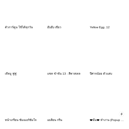
ตัวการ์ตูน ใช้ได้ทุกวัน
อ๊บอ๊บ เขียว
Yellow Egg .12
เจ๊หมู ฟูฟู
แชท ขำขัน 13 : สีพาสเทล
ปีศาจน้อย ตัวแสบ
หน้าเกรียน ซัมเมอร์ซัมใจ
เอเลี่ยน กรีน
❤️มิ้ม❤️ ทำงาน (Popup - TH)