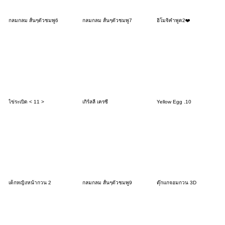
กลมกลม สั้นๆตัวชมพู6
กลมกลม สั้นๆตัวชมพู7
อิโมจิคำพูด2❤️
ไข่ระเบิด < 11 >
เกิร์ลลี่ เครซี่
Yellow Egg .10
เด็กหญิงหน้ากวน 2
กลมกลม สั้นๆตัวชมพู9
ตุ๊กแกจอมกวน 3D