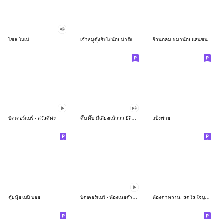
โซล โมเน่
เจ้าหมูดุ้งฮิปโปน้อยน่ารัก
อ้วนกลม หมาน้อยแสนซน
บัตเตอร์แบร์ - สวัสดีค่ะ
ดึ๊บ ดึ๊บ มีเสียงแน้ววว ยี่สิบห้า
แป้งพาย
ตุ้ยนุ้ย เบบี้ บอย
บัตเตอร์แบร์ - น้องเนยตัวตึง พุงเต่ง
น้องตาหวาน: สดใส ใจบุญ (สีพาสเทล)