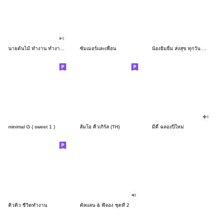
นายต้นไม้ ทำงาน ทำงาน ทำงาน!!!
ซัมเมอร์และเพื่อน
น้องยิมยิ้ม ส่งสุข ทุกวัน CutePastel THA
minimal G ( sweet 1 )
ส้มโอ คิ้วเกิร์ล (TH)
มีดี้ ฉลองปีใหม่
ดิวดิว ชีวิตทำงาน
คัลแลน & พี่จอง ชุดที่ 2