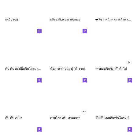
เหมียวขอ
silly calico cat memes
❤️ลิซ่า หน้าตลก หน้ากวน!❤️
ดึ๊บ ดึ๊บ ออฟฟิศซินโดรม เก้า
น้องกระต่ายนุ่มฟู (ทำงาน)
เครยอนชินจัง! ดุ๊กดิ๊กได้
ดึ๊บ ดึ๊บ 2025
ต่ายไฮเปอร์ : สาดดด!!
ดึ๊บ ดึ๊บ ออฟฟิศซินโดรม สี่