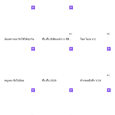
น้องสกายน่ารักใช้ได้ทุกวัน
ดึ๊บ ดึ๊บ มีเสียงแน้ววว ยี่สิบสอง
โซล โมเน่ V.2
หมูแดง ฮิปโปน้อย
ดึ๊บ ดึ๊บ 2026
หัวกลมดุ๊กดิ๊ก V.24