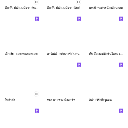
ดึ๊บ ดึ๊บ มีเสียงแน้ววว สิบเก้า
ดึ๊บ ดึ๊บ มีเสียงแน้ววว ยี่สิบสี่
แรบบี้ กระต่ายน้อยอ้วนกลม
เด็กเฮีย - RedremasteRed
พาร์เฟ่ต์ : สติกเกอร์ทำงาน
ดึ๊บ ดึ๊บ ออฟฟิศซินโดรม เจ็ด
โพก้าซัง
MD: นายช่าง มืออาชีพ
ลิต้า เวิร์กกิ้งวูแมน