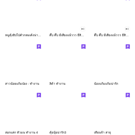
หมูดุ้งฮิปโปตัวกลมเด้งน่ารัก
ดึ๊บ ดึ๊บ มีเสียงแน้ววว ยี่สิบเจ็ด
ดึ๊บ ดึ๊บ มีเสียงแน้ววว ยี่สิบหก
สาวน้อยแก้มป่อง : ทำงาน
ลิต้า ทำงาน
น้องแก้มแก้มน่ารัก
ล่อกแล่ก หัวมน ทำงาน 4
ตุ้ยนุ้ยน่ารัก3
เทียนจ้า สาธุ