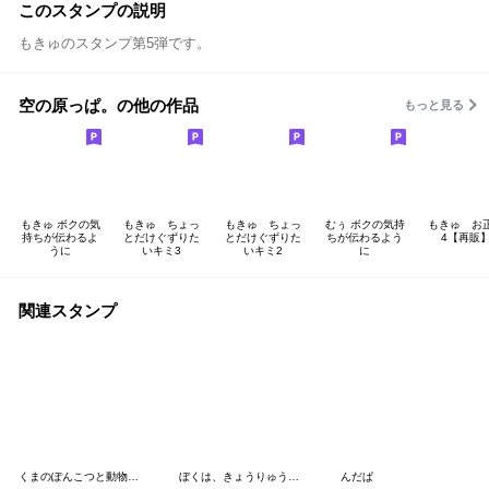
このスタンプの説明
もきゅのスタンプ第5弾です。
空の原っぱ。の他の作品
もっと見る
もきゅ ボクの気
もきゅ ちょっ
もきゅ ちょっ
むぅ ボクの気持
もきゅ お
持ちが伝わるよ
とだけぐずりた
とだけぐずりた
ちが伝わるよう
4【再販
うに
いキミ3
いキミ2
に
関連スタンプ
くまのぽんこつと動物たち
ぼくは、きょうりゅう【夏の日々】
んだぱ