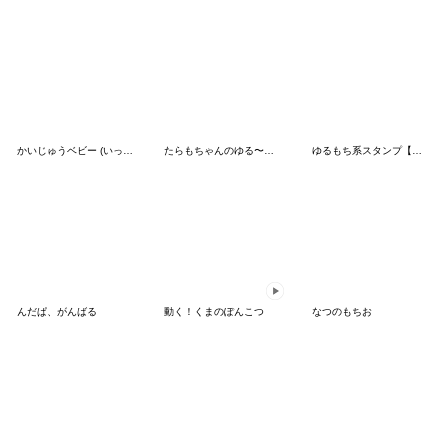
かいじゅうベビー (いっぱい食べる)
たらもちゃんのゆる〜い夏
ゆるもち系スタンプ【こころ便り】
んだぱ、がんばる
動く！くまのぽんこつ
なつのもちお