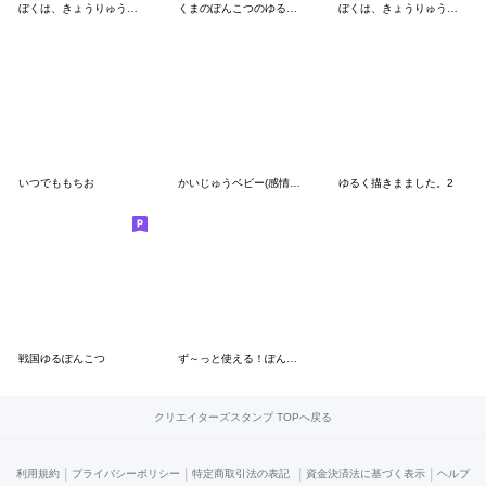
ぼくは、きょうりゅう【冬の日々】
くまのぽんこつのゆるゆるダイエット
ぼくは、きょうりゅう【あいさつダジャレ】
いつでももちお
かいじゅうベビー(感情を伝える)
ゆるく描きまました。2
戦国ゆるぽんこつ
ず～っと使える！ぽんこつ敬語スタンプ
クリエイターズスタンプ TOPへ戻る
|
|
|
|
利用規約
プライバシーポリシー
特定商取引法の表記
資金決済法に基づく表示
ヘルプ