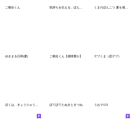
ご都合くん
気持ちを伝える、ぽんこつ。
くまのぽんこつ 夏を感じるスタンプ
ゆきまる日和(夏)
ご都合くん【感情豊か】
デブくま（恋デブ）
ぼくは、きょうりゅう【甘えんぼう】
ぽてぽてたぬきときつね
うおマロ3