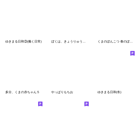
ゆきまる日和③(働く日常)
ぼくは、きょうりゅう【てきとう】
くまのぽんこつ 春のぽんやりスタンプ
多分、くまの赤ちゃん５
やっぱりもちお
ゆきまる日和(冬)