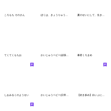
ころもち そのさん
ぼくは、きょうりゅう【省エネ】
夏のせいにして、生きてるくまのぽんこつ
てくてくもちお
かいじゅうベビー(頑張れない時もある)
暴君くろまめ
しおみるくのようせい
かいじゅうベビー(日常で使える)
【好き多め】白いぷにぷに