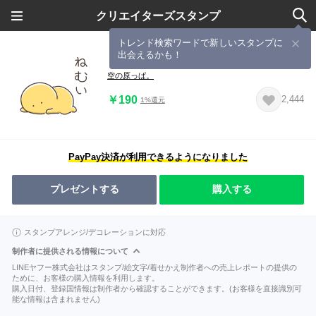
クリエイターズスタンプ
トレンド検索ワードで新しいスタンプに
出会えるかも！
もきゅ5
空の原っぱ。
￥190
2,444
1%還元
PayPay決済が利用できるようになりました
プレゼントする
購入する
スタンプアレンジ/デコレーションに対応
制作者に提供される情報について
LINEヤフー株式会社はスタンプ/絵文字/着せかえ制作者への売上レポートの提供の
ために、お客様の購入情報を利用します。
購入日付、登録国情報は制作者から確認することができます。(お客様を直接識別可
能な情報は含まれません)