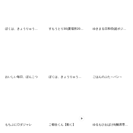
ぼくは、きょうりゅう【全力ネガティブ】
すもうとり30(夏場所2026)
ゆきまる日和④(超ポジティブな日常)
おいしい毎日、ぽんこつ
ぼくは、きょうりゅう【レトロな喫茶店】
ごはんのぶた～パン～
もちぷに◎ダジャレ
ご都合くん【動く】
ゆるもひおばけ8(離席専用)