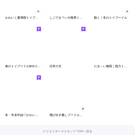
かわいく夏満喫トイプードル
しごでき？いや限界トイプードル
動く！冬のトイプードル
春のトイプードルBIGスタンプ
日常の犬
だる～い梅雨｜脱力トイプードルの日常
冬・年末年始♡かわいいトイプードル
飛び出す癒しプードルのあいさつスタンプ
クリエイターズスタンプ TOPへ戻る