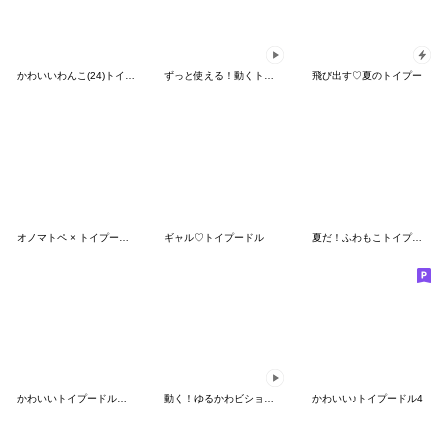
かわいいわんこ(24)トイプー❤気持ち伝える
ずっと使える！動くトイプードル敬語
飛び出す♡夏のトイプー
オノマトペ × トイプードル
ギャル♡トイプードル
夏だ！ふわもこトイプードル
かわいいトイプードルの毎日スタンプ
動く！ゆるかわビションフリーゼの日常
かわいい♪トイプードル4