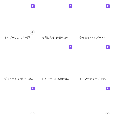
トイプーさんの「一押し」スタンプ
毎日使える♪表情ゆたかなトイプードル
春うらら♪トイプードルらっちゃん
ずっと使える♪挨拶・返事♡トイプードル
トイプードル兄弟の日常スタンプ
トイプーティーダ（デカ文字写真スタンプ）