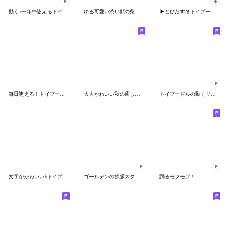
動く♪一年中使えるトイプーのスタンプ
ゆる可愛い渋い顔の柴犬(ラッコ風)
▶とびだす冬トイプードルの気づかい敬語
毎日使える！トイプードル日常スタンプ
大人かわいい秋の癒しプードル
トイプードルの動くリアクション・スタンプ
文字がかわいい♪トイプードルスタンプ
ゴールデンの挨拶スタンプ
踊るモフモフ！