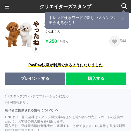
クリエイターズスタンプ
トレンド検索ワードで新しいスタンプに
出会えるかも！
動く！かわいい♡トイプードル
えんまくん
￥250
544
1%還元
PayPay決済が利用できるようになりました
プレゼントする
購入する
スタンプアレンジ/デコレーションに対応
AI情報あり
制作者に提供される情報について
LINEヤフー株式会社はスタンプ/絵文字/着せかえ制作者への売上レポートの提供の
ために、お客様の購入情報を利用します。
購入日付、登録国情報は制作者から確認することができます。(お客様を直接識別可
能な情報は含まれません)