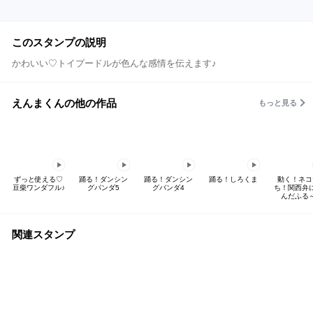
このスタンプの説明
かわいい♡トイプードルが色んな感情を伝えます♪
えんまくんの他の作品
もっと見る
ずっと使える♡
踊る！ダンシン
踊る！ダンシン
踊る！しろくま
動く！ネコ
豆柴ワンダフル♪
グパンダ5
グパンダ4
ち！関西弁
んだふる
関連スタンプ