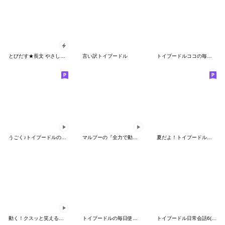
とびだす★長文 やさしさ トイプードル♡犬
言い訳トイプードル
トイプードルココの毎日使える敬語スタンプ
うごく♪トイプードルの毎日スタンプ
マルプーの『全力で動く』毎日スタンプ
夏だよ！トイプードルの夏スタンプ
動く！クスッと笑える！トイプードル
トイプードルの毎日使える【挨拶★返事】
トイプードル日常会話6(基本)夏色デカ文字