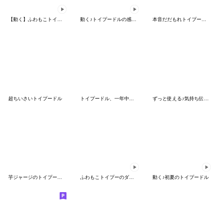
【動く】ふわもこトイプードル 夏スタンプ
動く♪トイプードルの感情スタンプ
本音だだもれトイプードル
超ちいさいトイプードル
トイプードル、一年中使える毎日のお返事
ずっと使える♪気持ち伝わるトイプードル
芋ジャージのトイプードル
ふわもこトイプーのダンス♪
動く♪初夏のトイプードル