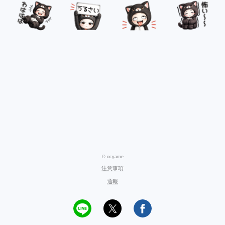
© ocyame
注意事項
通報