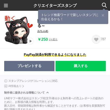
クリエイターズスタンプ
トレンド検索ワードで新しいスタンプに
出会えるかも！
動く！おちゃめの楽しい会話♥猫にな
る～
おちゃめ
￥250
787
1%還元
PayPay決済が利用できるようになりました
プレゼントする
購入する
スタンプアレンジ/デコレーションに対応
AI情報あり
制作者に提供される情報について
LINEヤフー株式会社はスタンプ/絵文字/着せかえ制作者への売上レポートの提供の
ために、お客様の購入情報を利用します。
購入日付、登録国情報は制作者から確認することができます。(お客様を直接識別可
能な情報は含まれません)