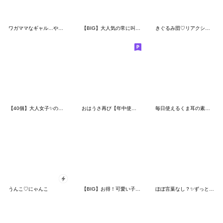
ワガママなギャル…やる気が出ないらしい…
【BIG】大人気の常に叫ぶ子❤️好きな人に
きぐるみ団♡リアクションで伝える気持ち
【40個】大人女子✨の可愛い敬語ver.
おはうさ再び【年中使えるイチャイチャ】
毎日使えるくま耳の素直で可愛い彼女♡
うんこ♡にゃんこ
【BIG】お得！可愛い子で気持ちをアピール
ほぼ言葉なし？✨ずっと使えるゴスロリ系