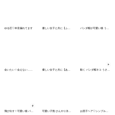
ゆる圧♡本音漏れてます
優しい女子と共に【ふきだしの夏】
パンダ帽が可愛い猫 うさぎ 感情伝えるBIG
会いたい！会えない…ちょいメンヘラな子
優しい女子と共に【あると助かるスタンプ】
動く パンダ帽ネコ うさぎ 日常 返事 挨拶
飛び出す！可愛い猫 パンダ帽 プラカード
可愛い子熊 ひんやり氷帽子 返事 挨拶 感情
お団子ヘア♡シンプルな一言スタンプ