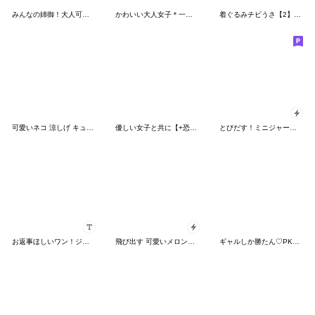
みんなの姉御！大人可愛い挨拶＊3D風
かわいい大人女子＊一生使える夏のご挨拶
着ぐるみチビうさ【2】毎日送れるスタンプ
可愛いネコ 涼しげ キュートな麦わら帽
優しい女子と共に【+恐竜の着ぐるみ】
とびだす！ミニジャージちゃんず
お返事ほしいワン！ジャージちゃんカスタム
飛び出す 可愛いメロン帽 猫 ウサギ ひよこ
ギャルしか勝たん♡PK制服ツインテールver