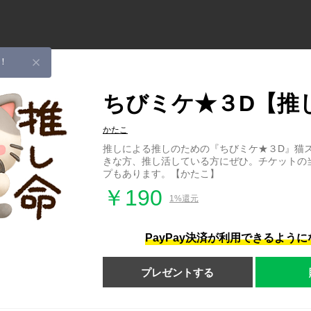
！
ちびミケ★３D【推
かたこ
推しによる推しのための『ちびミケ★３D』猫
きな方、推し活している方にぜひ。チケットの
プもあります。【かたこ】
￥190
1%還元
PayPay決済が利用できるよう
プレゼントする