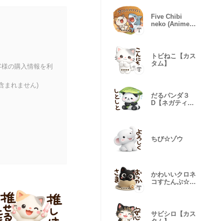
Five Chibi
neko (Anime)
Custom
トビねこ【カス
タム】
客様の購入情報を利
含まれません)
だるパンダ３
D【ネガティ
ブ】
ちび☆ゾウ
かわいいクロネ
コすたんぷ☆３
D※カスタム
サビシロ【カス