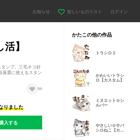
お知らせ
|
欲しいものリスト
|
ログイン
かたこの他の作品
し活】
トラシロ２
スタンプ。三毛ネコ好
当落選に使えるスタン
かわいいトラシ
ロ【カスタム】
66
ミヌエット☆シ
ルバー
になりました
購入する
やさしい☆サバ
シロねこ【カス
タム】