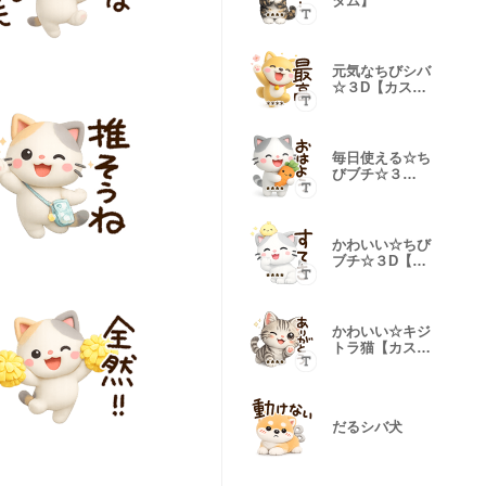
タム】
元気なちびシバ
☆３D【カスタ
ム】
毎日使える☆ち
びブチ☆３
D【カスタム】
かわいい☆ちび
ブチ☆３D【カ
スタム】
かわいい☆キジ
トラ猫【カスタ
ム】
だるシバ犬