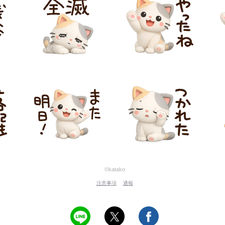
©katako
注意事項
通報