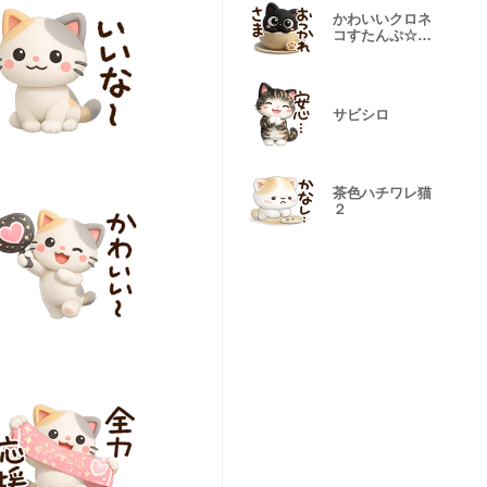
かわいいクロネ
コすたんぷ☆３
D
サビシロ
茶色ハチワレ猫
２