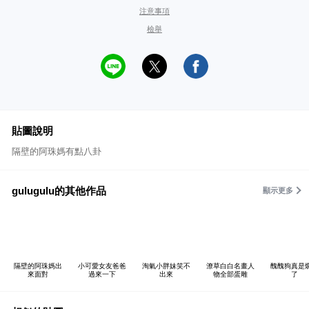
注意事項
檢舉
貼圖說明
隔壁的阿珠媽有點八卦
gulugulu的其他作品
顯示更多
隔壁的阿珠媽出
小可愛女友爸爸
淘氣小胖妹笑不
潦草白白名畫人
醜醜狗真是
來面對
過來一下
出來
物全部蛋雕
了