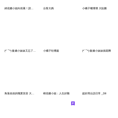
綿花糖小姐向前蔥！諧音梗
台客大媽
小橘子嘴壞壞 大貼圖
(*ˋ ˇˊ*) 傲嬌小妹妹又忘了帶腦
小橘子吐嘈篇
(*ˋ ˇˊ*) 傲嬌小妹妹搞屁啊
角落叔叔的職業笑容 大貼圖
棉花糖小姐：人生好難
超好用台語日常 _D8