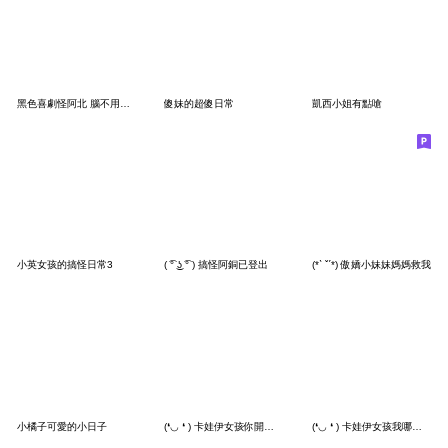
黑色喜劇怪阿北 腦不用捐出去 大貼圖
傻妹的超傻日常
凱西小姐有點嗆
小英女孩的搞怪日常3
( ͡° ͜ʖ ͡° ) 搞怪阿銅已登出
(*ˋ ˇˊ*) 傲嬌小妹妹媽媽救我
小橘子可愛的小日子
(❛◡ ❛ ) 卡娃伊女孩你開心就好
(❛◡ ❛ ) 卡娃伊女孩我哪知道