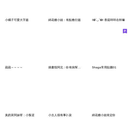
小橘子可愛大字篇
綿花糖小姐：有點敷衍篇
꒰✿´◡`✿꒱ 香菇咩咩在幹嘛
蘋蘋～～～～
插畫怪阿北：你有病幫你打一針
Shaga常用貼圖01
臭奶呆阿妹呀：小叛逆
小古人很有事2-滾
綿花糖小姐肯定你