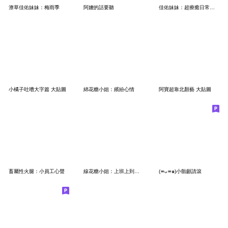
潦草佳佑妹妹：梅雨季
阿嬤的話要聽
佳佑妹妹：超療癒日常用語
小橘子吐嘈大字篇 大貼圖
綿花糖小姐：繽紛心情
阿寶超靠北顏藝 大貼圖
畜屬性火腿：小員工心聲
線花糖小姐：上班上到快瘋掉
(≖ᴗ≖๑)小骷顱請滾