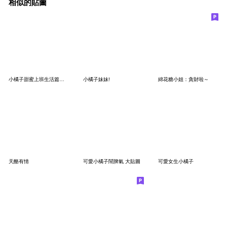
相似的貼圖
小橘子甜蜜上班生活篇 大貼圖
小橘子妹妹!
綿花糖小姐：貪財啦～
天酪有情
可愛小橘子鬧脾氣 大貼圖
可愛女生小橘子