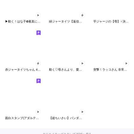
▶︎動く！はな子✿素直にお返事編。
緑ジャータイツ【返信】【ポップアップ】
芋ジャージの【母】♀決めポーズ
赤ジャータイツちゃん 4【ポップアップ】
動く♡母さんより、愛を込めて♡
突撃！ラッコさん 非常時専用2
面白スタンプ(アダルティ第9弾)
【超ちいさい】パンダタオル