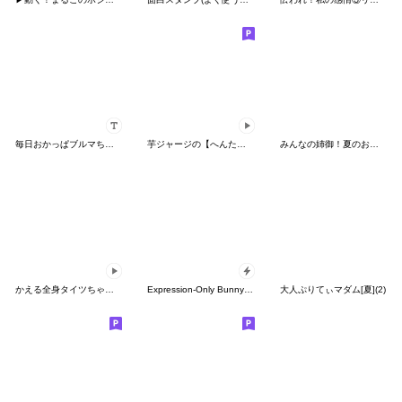
毎日おかっぱブルマちゃん
芋ジャージの【へんたい】♀使える敬語
みんなの姉御！夏のお出かけ3Dスタイル
かえる全身タイツちゃん。走る編
Expression-Only Bunny Set
大人ぷりてぃマダム[夏](2)