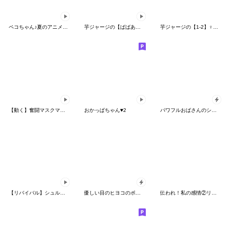
ペコちゃん♪夏のアニメーションスタンプ
芋ジャージの【ばばあ】♀昭和死語
芋ジャージの【1-2】♀決めポーズ２
【動く】奮闘マスクマン24 踊るプロレス
おかっぱちゃん♥2
パワフルおばさんのシュールな日常
【リバイバル】シュルレアリスム。気持ち♡
優しい目のヒヨコのポップアップ
伝われ！私の感情②リアルらんちゃん