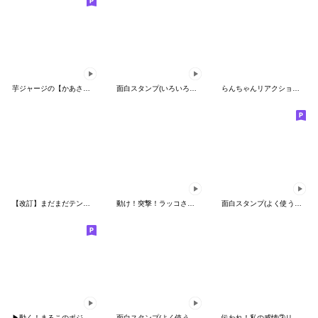
芋ジャージの【かあさん】♀仲良しフレンド
面白スタンプ(いろいろワンピース8)
らんちゃんリアクションでかっ⑤
【改訂】まだまだテンション高い虎党のトラ
動け！突撃！ラッコさん【運動と健康】
面白スタンプ(よく使う言葉6)
▶動く！まるこのポジティブとネガティブ
面白スタンプ(よく使う言葉7)
伝われ！私の感情③リアルらんちゃん