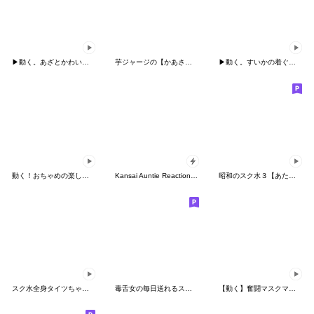
▶動く。あざとかわいいめんたいこ2
芋ジャージの【かあさん】♀Bigスタンプ
▶動く。すいかの着ぐるみちゃん
動く！おちゃめの楽しい会話♥気持ち色々
Kansai Auntie Reactions Pack
昭和のスク水３【あたし】♀レトロ調
スク水全身タイツちゃん。走る編
毒舌女の毎日送れるスタンプ
【動く】奮闘マスクマン23 躍動とプロレス