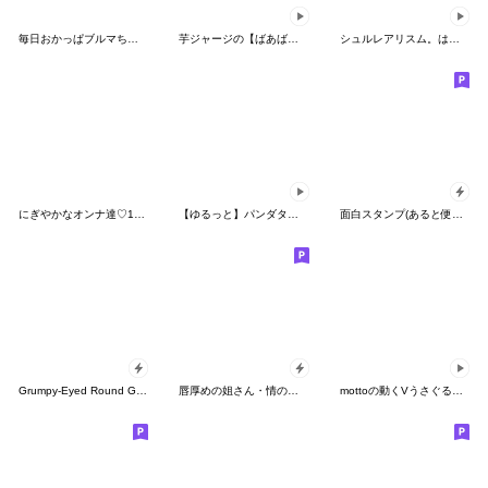
毎日おかっぱブルマちゃん【BIG】
芋ジャージの【ばあば】♀昭和死語
シュルレアリスム。はげしく愛♡
にぎやかなオンナ達♡11 めっちゃ使える
【ゆるっと】パンダタオル【あいづち】
面白スタンプ(あると便利なポップアップ9）
Grumpy-Eyed Round Guy, Mood Glitch
唇厚めの姐さん・情のスタンプ
mottoの動くVうさぐるみ♡御守り