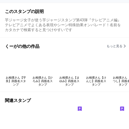
このスタンプの説明
芋ジャージ女子が使う芋ジャージスタンプ第43弾『テレビアニメ編』
テレビアニメでよくある表現やシーン特殊効果オンパレード！名前を
カタカナで検索すると見つけやすいです
くーがの他の作品
もっと見る
お相撲さん【宇
お相撲さん【ひ
お相撲さん【ま
お相撲さん【け
お相撲さん
良】四股名スタ
ろみ】四股名ス
ゆみ】四股名ス
んじ】四股名ス
つし】四股
ンプ
タンプ
タンプ
タンプ
タンプ
関連スタンプ