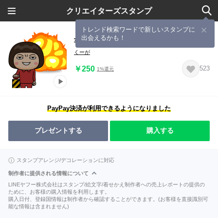
クリエイターズスタンプ
トレンド検索ワードで新しいスタンプに
出会えるかも！
芋ジャージ女子♀テレビアニメ編
くーが
￥250
523
1%還元
PayPay決済が利用できるようになりました
プレゼントする
購入する
スタンプアレンジ/デコレーションに対応
制作者に提供される情報について
LINEヤフー株式会社はスタンプ/絵文字/着せかえ制作者への売上レポートの提供の
ために、お客様の購入情報を利用します。
購入日付、登録国情報は制作者から確認することができます。(お客様を直接識別可
能な情報は含まれません)