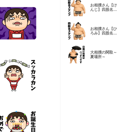
お相撲さん【け
んじ】四股名ス
タンプ
お相撲さん【ひ
ろみ】四股名ス
タンプ
大相撲の関取～
夏場所～