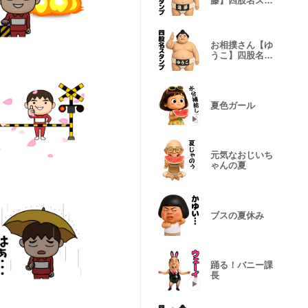
藤】四股名スタ
ンプ
お相撲さん【ゆ
うこ】四股名ス
タンプ
夏色ガール
元気なおじいち
ゃんの夏
ブスの夏休み
踊る！バニー課
長