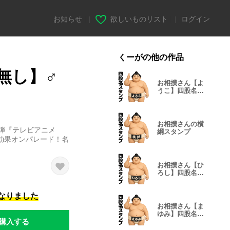
お知らせ
|
欲しいものリスト
|
ログイン
くーがの他の作品
無し】♂
お相撲さん【よ
うこ】四股名ス
タンプ
お相撲さんの横
弾『テレビアニメ
綱スタンプ
効果オンパレード！名
お相撲さん【ひ
ろし】四股名ス
タンプ
になりました
お相撲さん【ま
ゆみ】四股名ス
購入する
タンプ