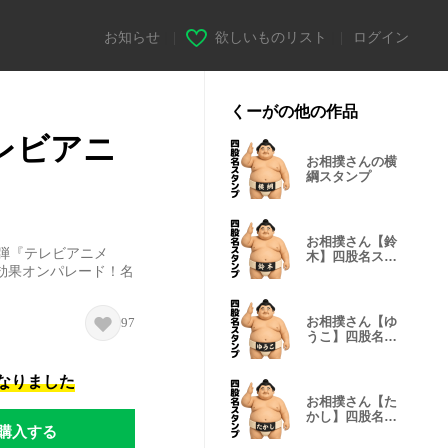
お知らせ
|
欲しいものリスト
|
ログイン
くーがの他の作品
レビアニ
お相撲さんの横
綱スタンプ
お相撲さん【鈴
弾『テレビアニメ
木】四股名スタ
効果オンパレード！名
ンプ
お相撲さん【ゆ
97
うこ】四股名ス
タンプ
になりました
お相撲さん【た
かし】四股名ス
購入する
タンプ