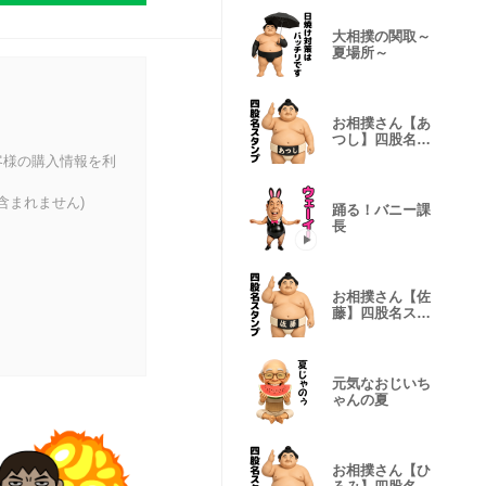
大相撲の関取～
夏場所～
お相撲さん【あ
つし】四股名ス
タンプ
客様の購入情報を利
含まれません)
踊る！バニー課
長
お相撲さん【佐
藤】四股名スタ
ンプ
元気なおじいち
ゃんの夏
お相撲さん【ひ