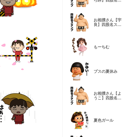
ろみ】四股名ス
タンプ
お相撲さん【宇
良】四股名スタ
ンプ
もーちむ
ブスの夏休み
お相撲さん【よ
うこ】四股名ス
タンプ
夏色ガール