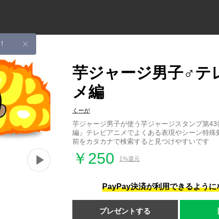
！
芋ジャージ男子♂テ
メ編
くーが
芋ジャージ男子が使う芋ジャージスタンプ第43
編』テレビアニメでよくある表現やシーン特殊
前をカタカナで検索すると見つけやすいです
￥250
1%還元
PayPay決済が利用できるよう
プレゼントする