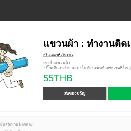
แขวนผ้า : ทำงานติดเล่
ครีเอเตอร์หัวโบราณ
เราชื่อแขวนผ้า
* บิ๊กสติกเกอร์จะแสดงในห้องแชทด้วยขนาดที่ใหญ่ก
55THB
ส่งของขวัญ
ชันสติกเกอร์/ตกแต่ง