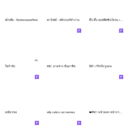
เด็กเฮีย - RedremasteRed
พาร์เฟ่ต์ : สติกเกอร์ทำงาน
ดึ๊บ ดึ๊บ ออฟฟิศซินโดรม เจ็ด
โพก้าซัง
MD: นายช่าง มืออาชีพ
ลิต้า เวิร์กกิ้งวูแมน
เหมียวขอ
silly calico cat memes
❤️ลิซ่า หน้าตลก หน้ากวน!❤️