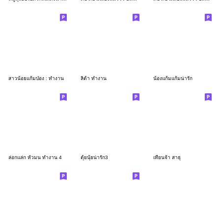
สาวน้อยแก้มป่อง : ทำงาน
ลิต้า ทำงาน
น้องแก้มแก้มน่ารัก
ล่อกแล่ก หัวมน ทำงาน 4
ตุ้ยนุ้ยน่ารัก3
เทียนจ้า สาธุ