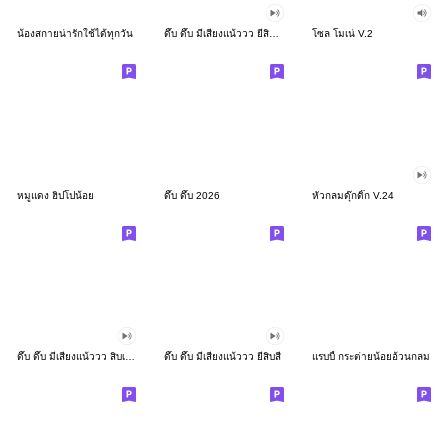
น้องสกายน่ารักใช้ได้ทุกวัน
ดึ๊บ ดึ๊บ มีเสียงแน้ววว ยี่สิบสอง
โซล โมเน่ V.2
หมูแดง ฮิปโปน้อย
ดึ๊บ ดึ๊บ 2026
หัวกลมดุ๊กดิ๊ก V.24
ดึ๊บ ดึ๊บ มีเสียงแน้ววว สิบเก้า
ดึ๊บ ดึ๊บ มีเสียงแน้ววว ยี่สิบสี่
แรบบี้ กระต่ายน้อยอ้วนกลม