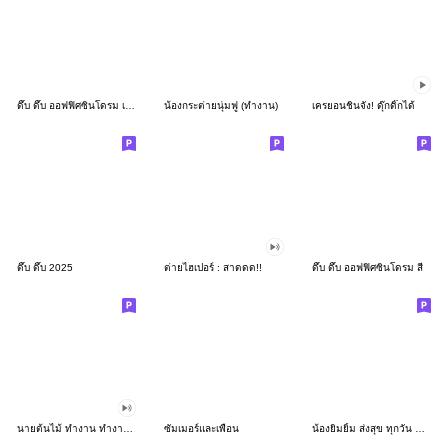
ดึ๊บ ดึ๊บ ออฟฟิศซินโดรม เก้า
น้องกระต่ายนุ่มฟู (ทำงาน)
เครยอนชินจัง! ดุ๊กดิ๊กได้
ดึ๊บ ดึ๊บ 2025
ต่ายไฮเปอร์ : สาดดด!!
ดึ๊บ ดึ๊บ ออฟฟิศซินโดรม สี่
นายต้นไม้ ทำงาน ทำงาน ทำงาน!!!
ซัมเมอร์และเพื่อน
น้องยิมยิ้ม ส่งสุข ทุกวัน CutePastel THA