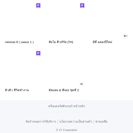
minimal G ( sweet 1 )
ส้มโอ คิ้วเกิร์ล (TH)
มีดี้ ฉลองปีใหม่
ดิวดิว ชีวิตทำงาน
คัลแลน & พี่จอง ชุดที่ 2
ครีเอเตอร์สติกเกอร์ หน้าหลัก
|
|
ข้อกำหนดการใช้บริการ
นโยบายความเป็นส่วนตัว
ช่วยเหลือ
©
LY Corporation