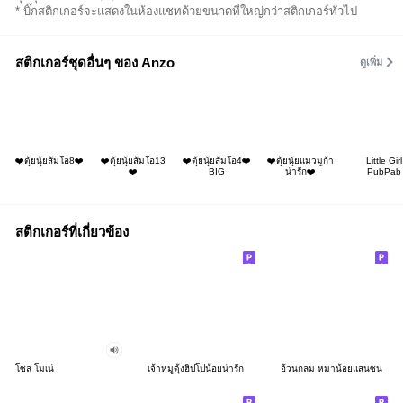
* บิ๊กสติกเกอร์จะแสดงในห้องแชทด้วยขนาดที่ใหญ่กว่าสติกเกอร์ทั่วไป
สติกเกอร์ชุดอื่นๆ ของ Anzo
ดูเพิ่ม
❤️ตุ้ยนุ้ยส้มโอ8❤️
❤️ตุ้ยนุ้ยส้มโอ13
❤️ตุ้ยนุ้ยส้มโอ4❤️
❤️ตุ้ยนุ้ยแมวมูก้า
Little Girl
❤️
BIG
น่ารัก❤️
PubPab
สติกเกอร์ที่เกี่ยวข้อง
โซล โมเน่
เจ้าหมูดุ้งฮิปโปน้อยน่ารัก
อ้วนกลม หมาน้อยแสนซน