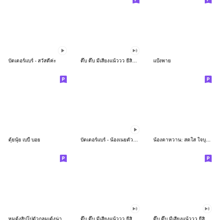
บัตเตอร์แบร์ - สวัสดีค่ะ
ดึ๊บ ดึ๊บ มีเสียงแน้ววว ยี่สิบห้า
แป้งพาย
ตุ้ยนุ้ย เบบี้ บอย
บัตเตอร์แบร์ - น้องเนยตัวตึง พุงเต่ง
น้องตาหวาน: สดใส ใจบุญ (สีพาสเทล)
หมูดุ้งฮิปโปตัวกลมเด้งน่ารัก
ดึ๊บ ดึ๊บ มีเสียงแน้ววว ยี่สิบเจ็ด
ดึ๊บ ดึ๊บ มีเสียงแน้ววว ยี่สิบหก