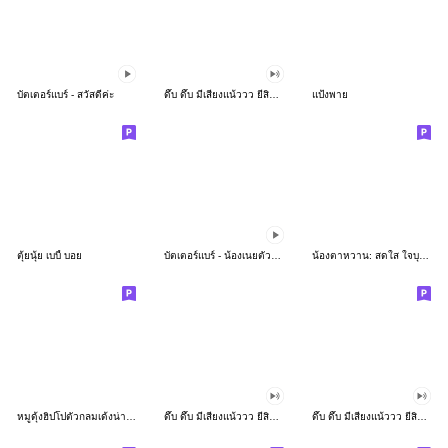
บัตเตอร์แบร์ - สวัสดีค่ะ
ดึ๊บ ดึ๊บ มีเสียงแน้ววว ยี่สิบห้า
แป้งพาย
ตุ้ยนุ้ย เบบี้ บอย
บัตเตอร์แบร์ - น้องเนยตัวตึง พุงเต่ง
น้องตาหวาน: สดใส ใจบุญ (สีพาสเทล)
หมูดุ้งฮิปโปตัวกลมเด้งน่ารัก
ดึ๊บ ดึ๊บ มีเสียงแน้ววว ยี่สิบเจ็ด
ดึ๊บ ดึ๊บ มีเสียงแน้ววว ยี่สิบหก