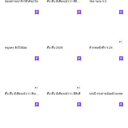
น้องสกายน่ารักใช้ได้ทุกวัน
ดึ๊บ ดึ๊บ มีเสียงแน้ววว ยี่สิบสอง
โซล โมเน่ V.2
หมูแดง ฮิปโปน้อย
ดึ๊บ ดึ๊บ 2026
หัวกลมดุ๊กดิ๊ก V.24
ดึ๊บ ดึ๊บ มีเสียงแน้ววว สิบเก้า
ดึ๊บ ดึ๊บ มีเสียงแน้ววว ยี่สิบสี่
แรบบี้ กระต่ายน้อยอ้วนกลม