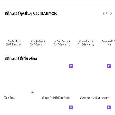
สติกเกอร์ชุดอื่นๆ ของ BABYCK
ดูเพิ่ม
น้องนิววี่ <3
น้องจุ๊บจิ๊บ <3
เหมียวมีอา <3
น้องเจนิส <3
น้องแสนดี บิ
(ไม่มีข้อความ)
(ไม่มีข้อความ)
(ไม่มีข้อความ)
(ไม่มีข้อความ)
<3
สติกเกอร์ที่เกี่ยวข้อง
โซล โมเน่
เจ้าหมูดุ้งฮิปโปน้อยน่ารัก
อ้วนกลม หมาน้อยแสนซน