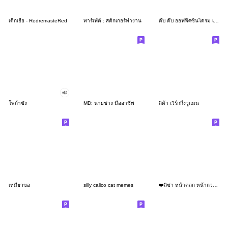
เด็กเฮีย - RedremasteRed
พาร์เฟ่ต์ : สติกเกอร์ทำงาน
ดึ๊บ ดึ๊บ ออฟฟิศซินโดรม เจ็ด
โพก้าซัง
MD: นายช่าง มืออาชีพ
ลิต้า เวิร์กกิ้งวูแมน
เหมียวขอ
silly calico cat memes
❤️ลิซ่า หน้าตลก หน้ากวน!❤️