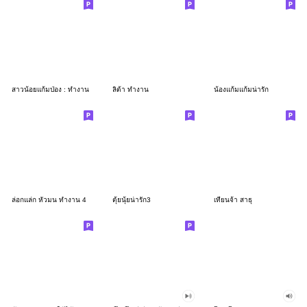
สาวน้อยแก้มป่อง : ทำงาน
ลิต้า ทำงาน
น้องแก้มแก้มน่ารัก
ล่อกแล่ก หัวมน ทำงาน 4
ตุ้ยนุ้ยน่ารัก3
เทียนจ้า สาธุ