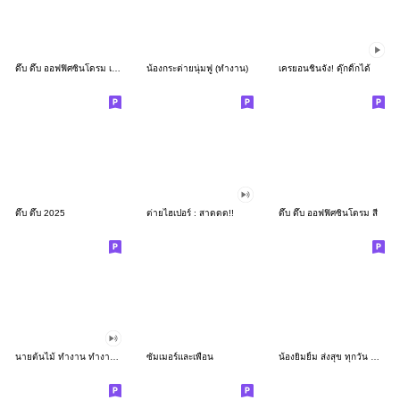
ดึ๊บ ดึ๊บ ออฟฟิศซินโดรม เก้า
น้องกระต่ายนุ่มฟู (ทำงาน)
เครยอนชินจัง! ดุ๊กดิ๊กได้
ดึ๊บ ดึ๊บ 2025
ต่ายไฮเปอร์ : สาดดด!!
ดึ๊บ ดึ๊บ ออฟฟิศซินโดรม สี่
นายต้นไม้ ทำงาน ทำงาน ทำงาน!!!
ซัมเมอร์และเพื่อน
น้องยิมยิ้ม ส่งสุข ทุกวัน CutePastel THA