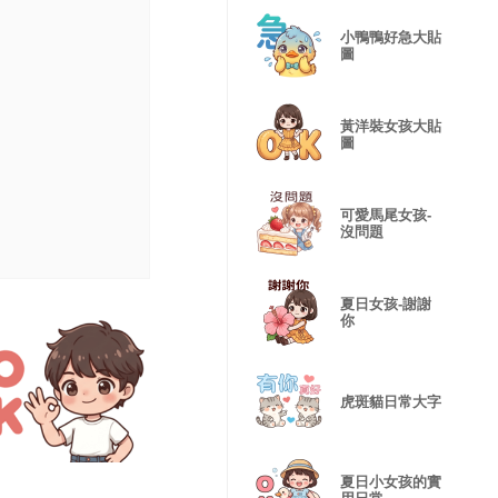
小鴨鴨好急大貼
圖
黃洋裝女孩大貼
圖
可愛馬尾女孩-
沒問題
夏日女孩-謝謝
你
虎斑貓日常大字
夏日小女孩的實