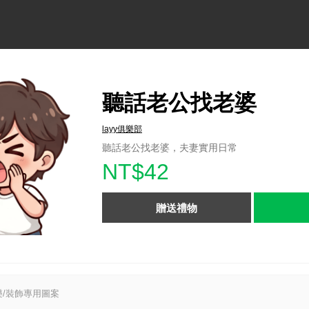
聽話老公找老婆
layy俱樂部
聽話老公找老婆，夫妻實用日常
NT$42
贈送禮物
/裝飾專用圖案