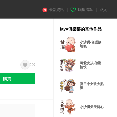
最新資訊
|
願望清單
|
登入
layy俱樂部的其他作品
小沙彌-台語接
地氣
可愛女孩-假期
990
愉快
購買
夏日小女孩大貼
圖
小沙彌天天開心