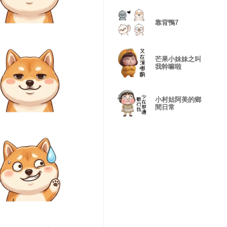
靠背鴨7
芒果小妹妹之叫
我幹嘛啦
小村姑阿美的鄉
間日常