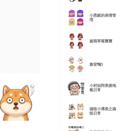
小恩鈮的表情管
理
超萌草莓寶寶
靠背鴨5
小村姑阿美接地
氣日常
搞怪小博美之搞
怪日常