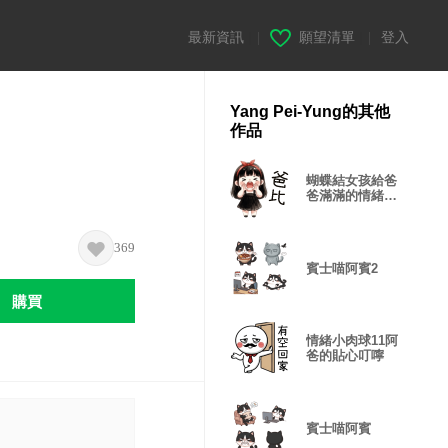
最新資訊
|
願望清單
|
登入
Yang Pei-Yung的其他
作品
蝴蝶結女孩給爸
爸滿滿的情緒價
值
369
賓士喵阿賓2
購買
情緒小肉球11阿
爸的貼心叮嚀
賓士喵阿賓