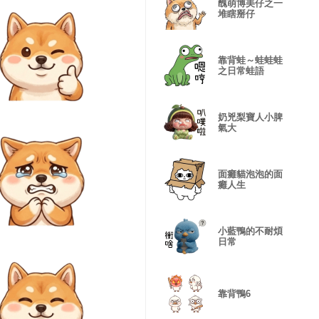
醜萌博美仔之一
堆瞎掰仔
靠背蛙～蛙蛙蛙
之日常蛙語
奶兇梨寶人小脾
氣大
面癱貓泡泡的面
癱人生
小藍鴨的不耐煩
日常
靠背鴨6