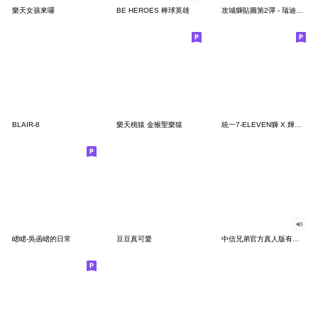
樂天女孩來囉
BE HEROES 棒球英雄
攻城獅貼圖第2彈 - 瑞迪與紙箱UNCLE
BLAIR-8
樂天桃猿 金猴聖樂猿
統一7-ELEVEN獅 X 輝葉按摩椅聯名款貼圖
峮峮-吳函峮的日常
豆豆真可愛
中信兄弟官方真人版有聲貼圖②