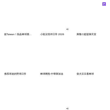
挺Taiwan！熱血棒球應援彈！
小龍女陪伴日常 2026
興奮の籃籃聊天室
佛系球迷的野球日常
棒球啊熊-中華隊加油
柴犬豆豆看棒球