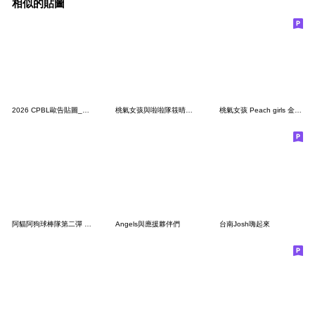
相似的貼圖
2026 CPBL歐告貼圖_第二轟 ⚾️
桃氣女孩與啦啦隊筱晴總監新春團拜賀新年!
桃氣女孩 Peach girls 金佳垠 寫真+Q版貼圖
阿貓阿狗球棒隊第二彈 歡樂比賽篇
Angels與應援夥伴們
台南Josh嗨起來