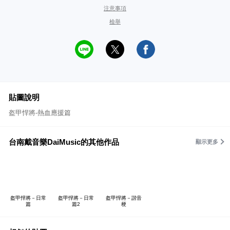
注意事項
檢舉
貼圖說明
盔甲悍將-熱血應援篇
台南戴音樂DaiMusic的其他作品
顯示更多
盔甲悍將－日常
盔甲悍將－日常
盔甲悍將－諧音
篇
篇2
梗