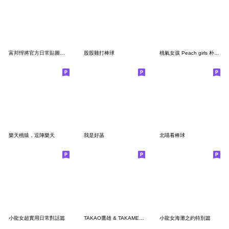
富邦悍將官方日常貼圖第二彈
股股雞打棒球
桃氣女孩 Peach girls 朴星垠 寫真+Q版貼圖
樂天桃猿，逗陣樂天
我是好菡
北喵看棒球
小龍女超實用日常對話篇
TAKAO鷹雄 & TAKAMEI鷹小妹 第一彈
小龍女海灘之約特別篇