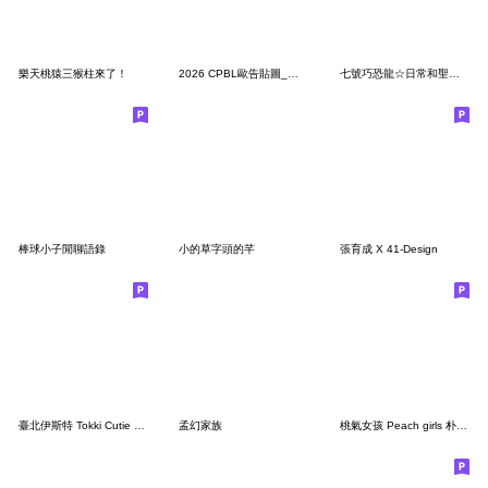
樂天桃猿三猴柱來了！
2026 CPBL歐告貼圖_本告版
七號巧恐龍☆日常和聖誕快樂♡
棒球小子閒聊語錄
小的草字頭的芊
張育成 X 41-Design
臺北伊斯特 Tokki Cutie 日常貼圖 2025
孟幻家族
桃氣女孩 Peach girls 朴昭映 寫真+Q版貼圖