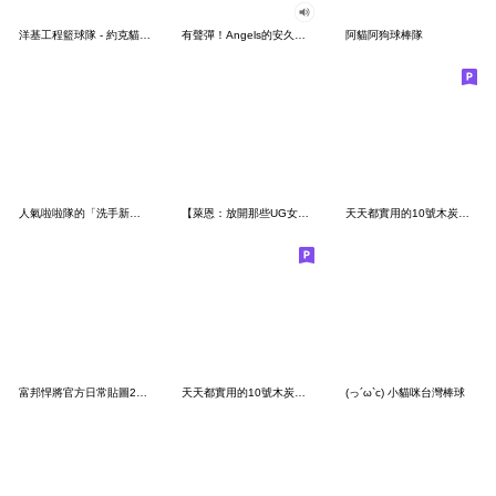
洋基工程籃球隊 - 約克貓來了！
有聲彈！Angels的安久日常
阿貓阿狗球棒隊
人氣啦啦隊的「洗手新日常」!
【萊恩：放開那些UG女孩!!】
天天都實用的10號木炭隊友Part2
富邦悍將官方日常貼圖2021
天天都實用的10號木炭隊友
(っ´ω`c) 小貓咪台灣棒球