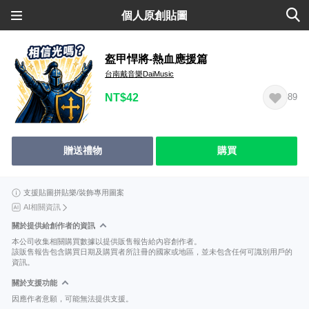
個人原創貼圖
盔甲悍將-熱血應援篇
台南戴音樂DaiMusic
NT$42
89
贈送禮物
購買
支援貼圖拼貼樂/裝飾專用圖案
AI相關資訊
關於提供給創作者的資訊
本公司收集相關購買數據以提供販售報告給內容創作者。
該販售報告包含購買日期及購買者所註冊的國家或地區，並未包含任何可識別用戶的
資訊。
關於支援功能
因應作者意願，可能無法提供支援。