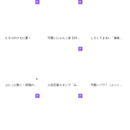
ヒヨコのクセに夏！
可愛いにゃんこ達【25】気持ちスタンプ
しろくてまるい「連絡」のやつ 2
ぷにっと動く！現場のおやじ君2
人生応援スタンプ「みちざねくん」10
可愛いゾウ！（ぷっくり３D）