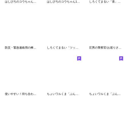
はしびろのコウちゃん３【毎日小さく】
はしびろのコウちゃん13【大人なスタンプ】
しろくてまるい「喜」のやつ 2
防災・緊急連絡用の棒人間スタンプ
しろくてまるい「ツッコミ」のやつ（中）
圧男の警察官/お巡りさん/ポリススタンプ
使いやすい！待ち合わせ専用棒人間スタンプ
ちょいワルくま「ぶん太」23 冬スタンプ
ちょいワルくま「ぶん太」21