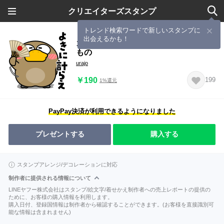
クリエイターズスタンプ
トレンド検索ワードで新しいスタンプに
出会えるかも！
カモノハシ de あーる★だって武士だ
もの
urajo
￥190
199
1%還元
PayPay決済が利用できるようになりました
プレゼントする
購入する
スタンプアレンジ/デコレーションに対応
制作者に提供される情報について
LINEヤフー株式会社はスタンプ/絵文字/着せかえ制作者への売上レポートの提供の
ために、お客様の購入情報を利用します。
購入日付、登録国情報は制作者から確認することができます。(お客様を直接識別可
能な情報は含まれません)