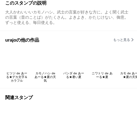
このスタンプの説明
大人かわいいいカモノハシ。武士の言葉が好きな方に。よく聞く武士
の言葉（昔のことば）がたくさん。よきよき、かたじけない、御意。
ずっと使える、毎日使える。
urajoの他の作品
もっと見る
ヒツジ de あー
カモノハシ de
パンダ de あー
ニワトリ de あ
カモ de あ
る★デカ文字＆
あーる★夏の天
る★暑い夏
ーる★夏
★夏の天
カラフル
気
関連スタンプ