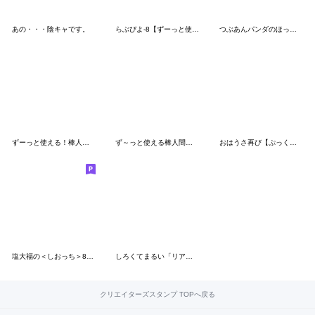
あの・・・陰キャです。
らぶぴよ-8【ずーっと使い倒せる敬語】
つぶあんパンダのほっこり気分
ずーっと使える！棒人間のダジャレスタンプ
ず～っと使える棒人間【家族連絡】スタンプ
おはうさ再び【ぷっくりシール風】
塩大福の＜しおっち＞8 一年中使える
しろくてまるい「リアクション」のやつ 大
クリエイターズスタンプ TOPへ戻る