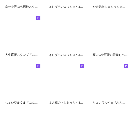
幸せを呼ぶ七福神スタンプ〈その13〉
はしびろのコウちゃん37【３Dの夏】
やる気無し☆ちっちゃいハシビロコウ①
人生応援スタンプ「みちざねくん」09
はしびろのコウちゃん36【夏だ！祭だ！】
夏BIG☆可愛い眼差しハシビロコウ②
ちょいワルくま「ぶん太」28 敬語スタンプ
塩大福の〈しおっち〉3 敬語
ちょいワルくま「ぶん太」33 送りやすい