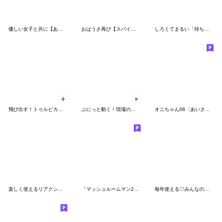
優しい女子と共に【あると助かるスタンプ】
おはうさ再び【スパイの春】
しろくてまるい「待ち合わせ」のやつ
飛び出す！トゥルピカおやじ君
ぷにっと動く！現場のおやじ君3
オニちゃん06〈あいさつスタンプ〉
楽しく使えるリアクション♡落書きちびマロ
「マッシュルームマン2」の敬語スタンプ
毎年使える♡みんなの豪華な夏のスタンプ