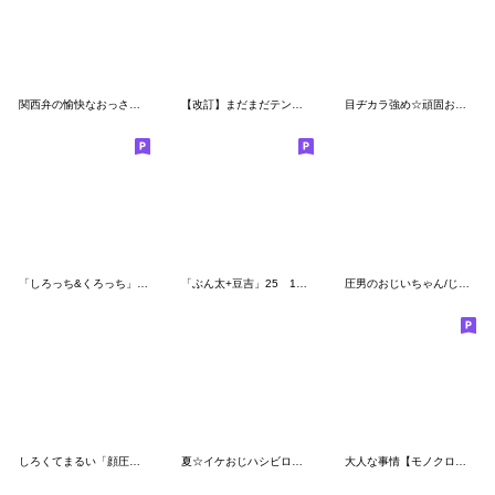
関西弁の愉快なおっさんとひよこ(再販)
【改訂】まだまだテンション高い虎党のトラ
目ヂカラ強め☆頑固おやじハシビロコウ
「しろっち&くろっち」2 超でか文字。
「ぶん太+豆吉」25 1年中使えるスタンプ
圧男のおじいちゃん/じいじスタンプ
しろくてまるい「顔圧つよめ」のやつ
夏☆イケおじハシビロコウ
大人な事情【モノクロ爺さん編】