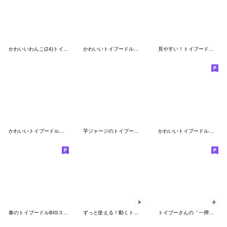
かわいいわんこ(24)トイプー❤気持ち伝える
かわいいトイプードルの毎日スタンプ
見やすい！トイプードルのでか文字スタンプ
かわいいトイプードルの夏⭐︎トロピカル
芋ジャージのトイプードル
かわいいトイプードル❤️あったかい言葉
春のトイプードルBIGスタンプ
ずっと使える！動くトイプードル敬語
トイプーさんの「一押し」スタンプ