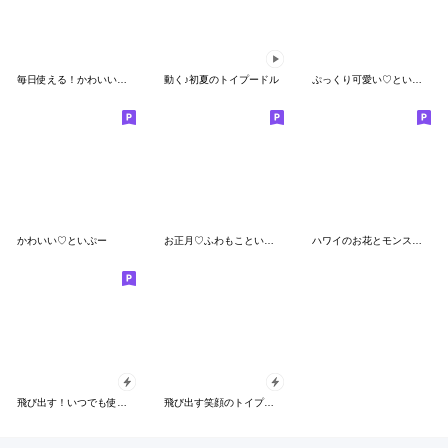
毎日使える！かわいいトイプーちゃん♡
動く♪初夏のトイプードル
ぷっくり可愛い♡といぷーsweets
かわいい♡といぷー
お正月♡ふわもこといぷー
ハワイのお花とモンステラとレッドトイプー
飛び出す！いつでも使えるトイプー
飛び出す笑顔のトイプ❤️一言コメント付き