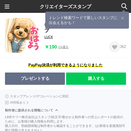
クリエイターズスタンプ
トレンド検索ワードで新しいスタンプに
出会えるかも！
毎日使える！トイプードル日常スタン
プ
LUCK
￥190
362
1%還元
PayPay決済が利用できるようになりました
プレゼントする
購入する
スタンプアレンジ/デコレーションに対応
AI情報あり
制作者に提供される情報について
LINEヤフー株式会社はスタンプ/絵文字/着せかえ制作者への売上レポートの提供の
ために、お客様の購入情報を利用します。
購入日付、登録国情報は制作者から確認することができます。(お客様を直接識別可
能な情報は含まれません)