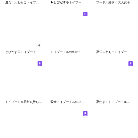
夏だ！ふわもこトイプードル
▶とびだす冬トイプードルの気づかい敬語
プードル好き♡大人女子
とびだす♡トイプードル/トイプー/スイーツ
トイプードルの冬のことば
夏♡ふわもこトイプードル
トイプードル日常4(待ち合わせ)デカ文字
愛犬トイプードルのぷースタンプメーカー作
夏だよ！トイプードルの夏スタンプ