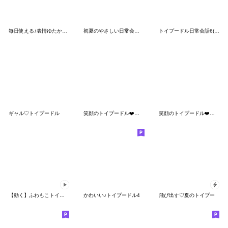
毎日使える♪表情ゆたかなトイプードル
初夏のやさしい日常会話♡トイプードル
トイプードル日常会話6(基本)夏色デカ文字
ギャル♡トイプードル
笑顔のトイプードル❤️一言コメント付き❤3D
笑顔のトイプードル❤️大人ラブリー❤挨拶3D
【動く】ふわもこトイプードル 夏スタンプ
かわいい♪トイプードル4
飛び出す♡夏のトイプー