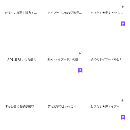
だる～い梅雨｜脱力トイプードルの日常
トイプ〜リンneo♡挨拶と連絡スタンプ
とびだす★長文 やさしさ トイプードル♡犬
【3D】夏‼︎まいにち使える❤️もこもこいぬ
動く♪トイプードルの感情スタンプ
子犬のトイプードルと1年中使える言葉
ずっと使える挨拶編♡シルバートイプードル
デカ文字♡ふわもこ♡トイプー
とびだす★海トイプー★トイプードル★夏★