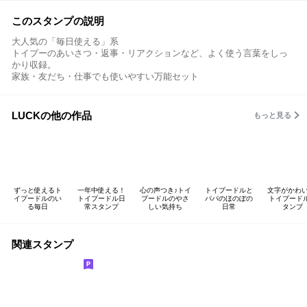
このスタンプの説明
大人気の「毎日使える」系
トイプーのあいさつ・返事・リアクションなど、よく使う言葉をしっ
かり収録。
家族・友だち・仕事でも使いやすい万能セット
LUCKの他の作品
もっと見る
ずっと使えるト
一年中使える！
心の声つき♪トイ
トイプードルと
文字がかわい
イプードルのい
トイプードル日
プードルのやさ
パパのほのぼの
トイプード
る毎日
常スタンプ
しい気持ち
日常
タンプ
関連スタンプ