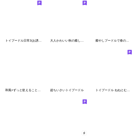
トイプードル日常3(お誘い&約束)デカ文字
大人かわいい秋の癒しプードル
癒やしプードルで春の日常スタンプ
和風×ずっと使えることば♡トイプードル
超ちいさいトイプードル
トイプードル ねねとむむのスタンプ