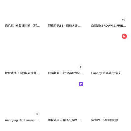
貓爪抓 -扮裝拼貼抓-《配件補充包》
屁孩時代33－顏藝大爆走！
白爛貓xBROWN & FRIENDS
厭世水豚仔✩你是在大聲什麼啦!!✩
動感舞喵 - 美短貓舞力全開嗆爆版 (全螢幕)
Snoopy 迅速敲定行程♪
Annoying Cat Summer 3D
羊駝迷因♡春眠不覺曉,哩係衝山小
當肯21：溫暖的問候