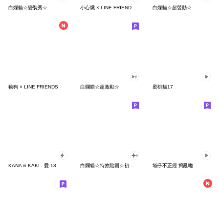
白爛貓☆變裝秀☆
小心臟 × LINE FRIENDS 快樂跳舞
白爛貓☆超聲動☆
勒狗 × LINE FRIENDS
白爛貓☆超激動☆
蜜桃貓17
KANA & KAKI : 愛 13
白爛貓☆特效貼圖☆初登場
塔仔不正經 搗亂啪