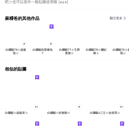
吧☆也可以當作一般貼圖使用喔 (◕ܫ◕)
麻糬爸的其他作品
顯示更多
白爛貓79☆超級
白爛貓的那條魚
白爛貓77☆王牌
白爛貓78☆爛妃
白爛貓76☆
怪☆
7
業務☆
傳☆
罵☆
相似的貼圖
白爛貓☆超級呆☆
白爛貓☆好敢動☆
白爛貓x三立☆金抓馬☆