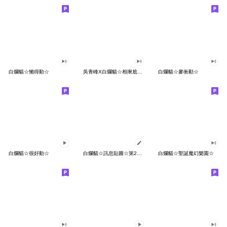
白爛貓☆懶得動☆
吳青峰X白爛貓☆相揪尬貼圖♪
白爛貓☆麥衝動☆
白爛貓☆很好動☆
白爛貓☆訊息貼圖☆第2彈☆
白爛貓☆聖誕魔幻樂園☆