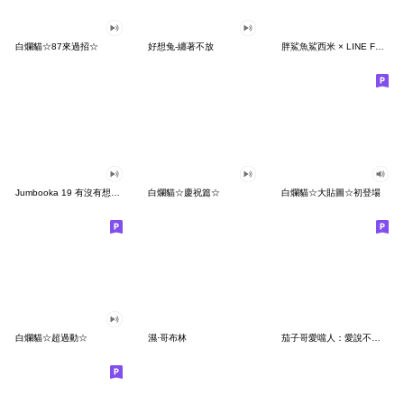
白爛貓☆87來過招☆
好想兔-纏著不放
胖鯊魚鯊西米 × LINE FRIENDS☆歡慶時光
Jumbooka 19 有沒有想我呀
白爛貓☆慶祝篇☆
白爛貓☆大貼圖☆初登場
白爛貓☆超過動☆
濕·哥布林
茄子哥愛噹人：愛說不的茄子哥