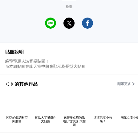
檢舉
貼圖說明
綠鴨鴨罵人諧音梗貼圖！
※本組貼圖在聊天室中將會顯示為長型大貼圖
ㄍㄍ的其他作品
顯示更多
阿咪的低調省空
黃瓜大字嘴爆你
底層安卓貓的低
壞壞男友小蘋
淘氣女友小
間貼圖
大貼圖
端仔垃圾話 大貼
果！
圖