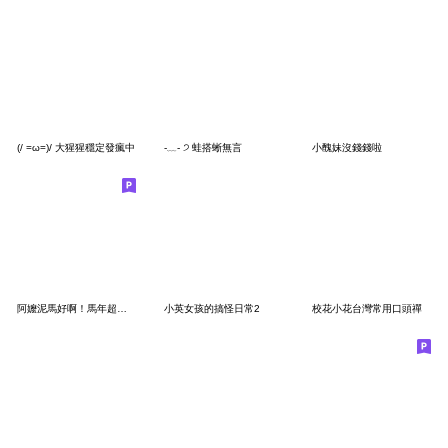
(/ =ω=)/ 大猩猩穩定發瘋中
-﹏- ੭ 蛙搭蜥無言
小醜妹沒錢錢啦
阿嬤泥馬好啊！馬年超有梗道地台語| 大貼圖
小英女孩的搞怪日常2
校花小花台灣常用口頭禪