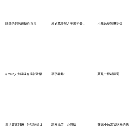
隔壁的阿珠媽聽你在泉
村姑花美麗之美麗初登場搞怪迷因風
小醜妹整個嚇到欸
(/ =ω=)/ 大猩猩有病就吃藥
單字轟炸!
蘿是一根胡蘿蔔
厭世靈媒阿嬤 - 幹話語錄 2
調皮搗蛋 台灣版
薇妮小妹當我吃素的嗎