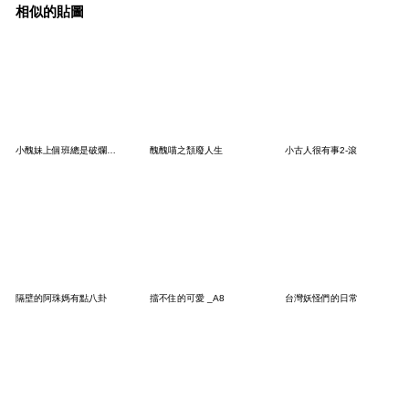
相似的貼圖
小醜妹上個班總是破爛事一堆
醜醜喵之頹廢人生
小古人很有事2-滾
隔壁的阿珠媽有點八卦
擋不住的可愛 _A8
台灣妖怪們的日常