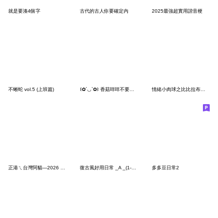
就是要湊4個字
古代的古人你要確定內
2025最強超實用諧音梗
不蜥蛇 vol.5 (上班篇)
꒰✿´◡`✿꒱ 香菇咩咩不要問你會怕
情緒小肉球之比比拉布台灣口頭禪
正港ㄟ台灣阿貓—2026 LET'S DRAW
復古風好用日常 _A _(1-40)
多多豆日常2