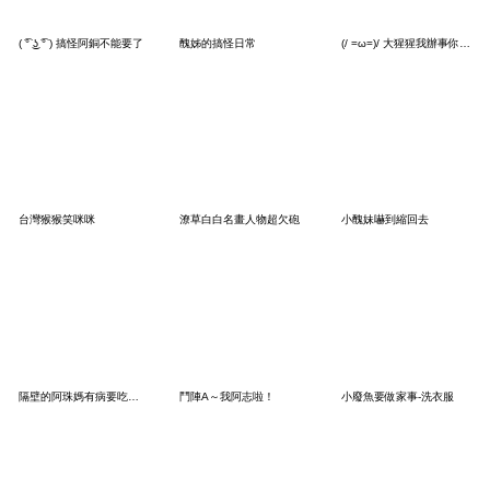
( ͡° ͜ʖ ͡° ) 搞怪阿銅不能要了
醜姊的搞怪日常
(/ =ω=)/ 大猩猩我辦事你操心
台灣猴猴笑咪咪
潦草白白名畫人物超欠砲
小醜妹嚇到縮回去
隔壁的阿珠媽有病要吃藥餒
鬥陣A～我阿志啦！
小廢魚要做家事-洗衣服