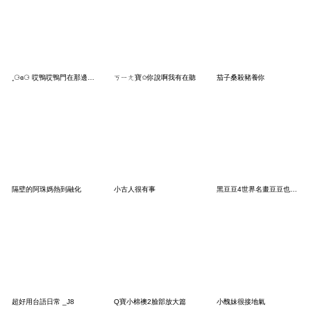
˳⚆ɞ⚆ 哎鴨哎鴨門在那邊請你滾
ㄎㄧㄤ寶✩你說啊我有在聽
茄子桑殺豬養你
隔壁的阿珠媽熱到融化
小古人很有事
黑豆豆4世界名畫豆豆也有藝術風
超好用台語日常 _J8
Q寶小棉襖2臉部放大篇
小醜妹很接地氣