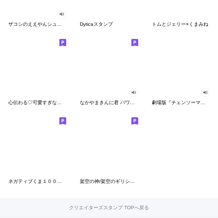
ザコシのええやんシューシュースタンプ
Dyticaスタンプ
トムとジェリー×くまみね
心伝わる♡可愛すぎない大人の長文スタンプ
なかやまきんに君 パワー!!スタンプ
劇場版『チェンソーマン レゼ篇』
ネガティブくま１００％ 憂鬱な一日
架空の神/架空のギリシャ神話
クリエイターズスタンプ TOPへ戻る