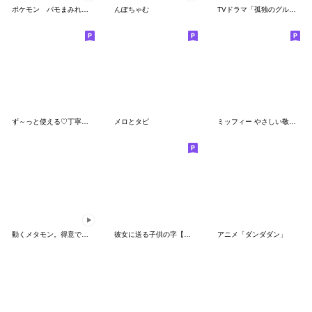
ポケモン パモまみれスタンプ
んぽちゃむ
TVドラマ「孤独のグルメ」
ず～っと使える♡丁寧な敬語お辞儀スタンプ
メロとタビ
ミッフィー やさしい敬語スタンプ
動くメタモン。得意でも苦手でもへんしん！
彼女に送る子供の字【カップル・彼氏】
アニメ「ダンダダン」