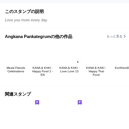
このスタンプの説明
Love you more every day.
Angkana Pankategrumの他の作品
もっと見る
Meaw Friends
KANA & KAKI :
KANA & KAKI :
KANA & KAKI :
KonKlomD
Celebrations
Happy Food 2 -
Love Love 13
Happy Thai
EN
Food
関連スタンプ