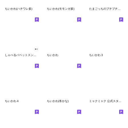
ちいかわ(ハチワレ多)
ちいかわ(モモンガ多)
たまごっちのプチプチおみせっち
しゃべるパペットスンスン
ちいかわ
ちいかわ３
ちいかわ４
ちいかわ(冬かな)
ミャクミャク 公式スタンプ第２弾