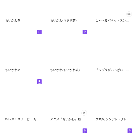
ちいかわ５
ちいかわ(うさぎ多)
しゃべるパペットスンスン（GOOD）
ちいかわ２
ちいかわ(ちいかわ多)
「ジブリがいっぱい」スタンプ
即レス！スヌーピー 好印象な長文スタンプ
アニメ『ちいかわ』動くLINEスタンプ vol.1
ウマ娘 シンデレラグレイ かんたんオグリ