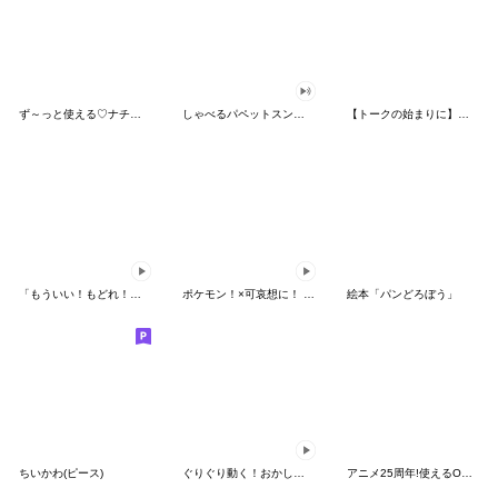
ず～っと使える♡ナチュラルガール
しゃべるパペットスンスン（HAPPY）
【トークの始まりに】ゆるカワ♪スヌーピー
「もういい！もどれ！ピカチュウ！」
ポケモン！×可哀想に！ ムチっとスタンプ
絵本「パンどろぼう」
ちいかわ(ピース)
ぐりぐり動く！おかしなポケモンスタンプ
アニメ25周年!使えるONE PIECEスタンプ