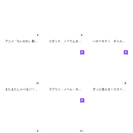
アニメ『ちいかわ』動くLINEスタンプ vol.2
コダック、ノーてんきに悩み中！
ハローキティ ギャルバイブス♡
またまたしゃべるゾ！クレヨンしんちゃん
ゴブリン・ノーム・ホーン
ずっと使える！スヌーピーのグリーティング