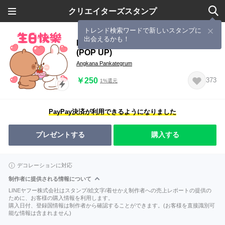
クリエイターズスタンプ
トレンド検索ワードで新しいスタンプに
出会えるかも！
KANA & KAKI : Love Love 12 - CN
(POP UP)
Angkana Pankategrum
￥250
373
1%還元
PayPay決済が利用できるようになりました
プレゼントする
購入する
デコレーションに対応
制作者に提供される情報について
LINEヤフー株式会社はスタンプ/絵文字/着せかえ制作者への売上レポートの提供の
ために、お客様の購入情報を利用します。
購入日付、登録国情報は制作者から確認することができます。(お客様を直接識別可
能な情報は含まれません)