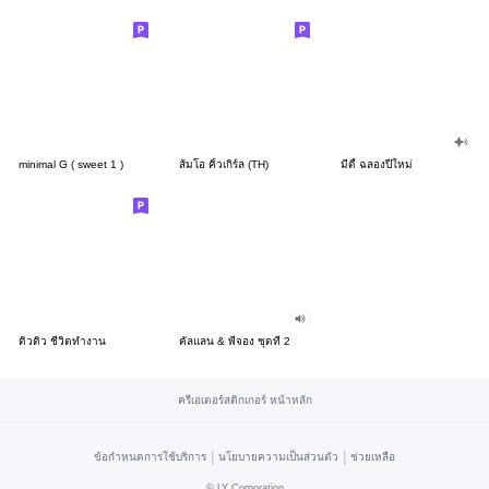
minimal G ( sweet 1 )
ส้มโอ คิ้วเกิร์ล (TH)
มีดี้ ฉลองปีใหม่
ดิวดิว ชีวิตทำงาน
คัลแลน & พี่จอง ชุดที่ 2
ครีเอเตอร์สติกเกอร์ หน้าหลัก
|
|
ข้อกำหนดการใช้บริการ
นโยบายความเป็นส่วนตัว
ช่วยเหลือ
©
LY Corporation