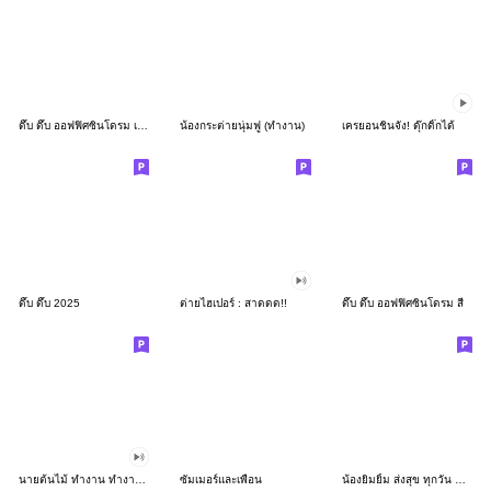
ดึ๊บ ดึ๊บ ออฟฟิศซินโดรม เก้า
น้องกระต่ายนุ่มฟู (ทำงาน)
เครยอนชินจัง! ดุ๊กดิ๊กได้
ดึ๊บ ดึ๊บ 2025
ต่ายไฮเปอร์ : สาดดด!!
ดึ๊บ ดึ๊บ ออฟฟิศซินโดรม สี่
นายต้นไม้ ทำงาน ทำงาน ทำงาน!!!
ซัมเมอร์และเพื่อน
น้องยิมยิ้ม ส่งสุข ทุกวัน CutePastel THA