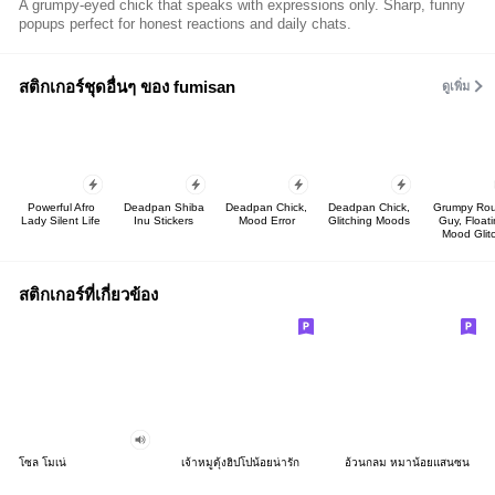
A grumpy-eyed chick that speaks with expressions only. Sharp, funny
popups perfect for honest reactions and daily chats.
สติกเกอร์ชุดอื่นๆ ของ fumisan
ดูเพิ่ม
Powerful Afro
Deadpan Shiba
Deadpan Chick,
Deadpan Chick,
Grumpy Ro
Lady Silent Life
Inu Stickers
Mood Error
Glitching Moods
Guy, Float
Mood Glit
สติกเกอร์ที่เกี่ยวข้อง
โซล โมเน่
เจ้าหมูดุ้งฮิปโปน้อยน่ารัก
อ้วนกลม หมาน้อยแสนซน