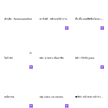
เด็กเฮีย - RedremasteRed
พาร์เฟ่ต์ : สติกเกอร์ทำงาน
ดึ๊บ ดึ๊บ ออฟฟิศซินโดรม เจ็ด
โพก้าซัง
MD: นายช่าง มืออาชีพ
ลิต้า เวิร์กกิ้งวูแมน
เหมียวขอ
silly calico cat memes
❤️ลิซ่า หน้าตลก หน้ากวน!❤️