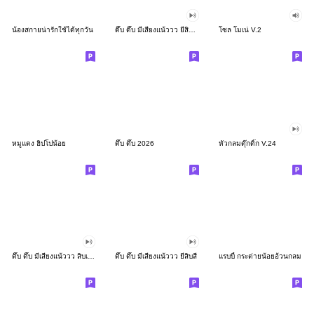
น้องสกายน่ารักใช้ได้ทุกวัน
ดึ๊บ ดึ๊บ มีเสียงแน้ววว ยี่สิบสอง
โซล โมเน่ V.2
หมูแดง ฮิปโปน้อย
ดึ๊บ ดึ๊บ 2026
หัวกลมดุ๊กดิ๊ก V.24
ดึ๊บ ดึ๊บ มีเสียงแน้ววว สิบเก้า
ดึ๊บ ดึ๊บ มีเสียงแน้ววว ยี่สิบสี่
แรบบี้ กระต่ายน้อยอ้วนกลม