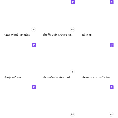
บัตเตอร์แบร์ - สวัสดีค่ะ
ดึ๊บ ดึ๊บ มีเสียงแน้ววว ยี่สิบห้า
แป้งพาย
ตุ้ยนุ้ย เบบี้ บอย
บัตเตอร์แบร์ - น้องเนยตัวตึง พุงเต่ง
น้องตาหวาน: สดใส ใจบุญ (สีพาสเทล)