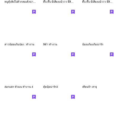
หมูดุ้งฮิปโปตัวกลมเด้งน่ารัก
ดึ๊บ ดึ๊บ มีเสียงแน้ววว ยี่สิบเจ็ด
ดึ๊บ ดึ๊บ มีเสียงแน้ววว ยี่สิบหก
สาวน้อยแก้มป่อง : ทำงาน
ลิต้า ทำงาน
น้องแก้มแก้มน่ารัก
ล่อกแล่ก หัวมน ทำงาน 4
ตุ้ยนุ้ยน่ารัก3
เทียนจ้า สาธุ