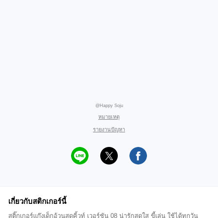
@Happy Soju
หมายเหตุ
รายงานปัญหา
เกี่ยวกับสติกเกอร์นี้
สติ๊กเกอร์แก๊งเด็กอ้วนสุดคิ้วท์ เวอร์ชัน 08 น่ารักสดใส ขี้เล่น ใช้ได้ทุกวัน