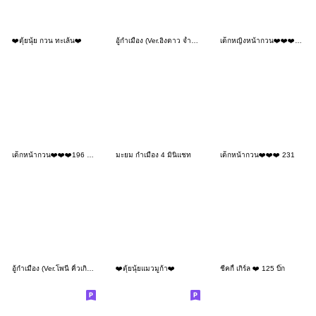
❤️ตุ้ยนุ้ย กวน ทะเล้น❤️
อู้กำเมือง (Ver.อิงดาว จ้ำม่ำน่ารัก)
เด็กหญิงหน้ากวน❤️❤️❤️134 MINI
เด็กหน้ากวน❤️❤️❤️196 BIG
มะยม กำเมือง 4 มินิแชท
เด็กหน้ากวน❤️❤️❤️ 231
อู้กำเมือง (Ver.โพนี่ คิ้วเกิร์ล)
❤️ตุ้ยนุ้ยแมวมูก้า❤️
ชีคกี้ เกิร์ล ❤️ 125 บิ๊ก