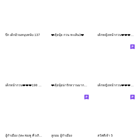
บิ๊ก เด็กอ้วนหนุบหนับ 137
❤️ตุ้ยนุ้ย กวน ทะเล้น3❤️
เด็กหญิงหน้ากวน❤️❤️❤️180 BIG
เด็กหน้ากวน❤️❤️❤️198 No Text
❤️ตุ้ยนุ้ยน่ารักหวานมาก9❤️
เด็กหญิงหน้ากวน❤️❤️❤️134 BIG
อู้กำเมือง (Ver.ชมพู คิ้วเกิร์ล)
ลูกอม อู้กำเมือง
สวัสดีเจ้า 5