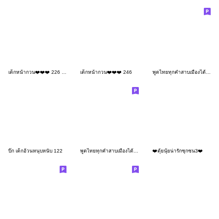
เด็กหน้ากวน❤️❤️❤️ 226 BIG
เด็กหน้ากวน❤️❤️❤️ 246
พูดไทยทุกคำสาบเมืองได้ยังไง V.5
บิ๊ก เด็กอ้วนหนุบหนับ 122
พูดไทยทุกคำสาบเมืองได้ยังไง
❤️ตุ้ยนุ้ยน่ารักซุกซน3❤️