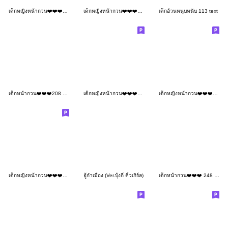
เด็กหญิงหน้ากวน❤️❤️❤️145 MINI
เด็กหญิงหน้ากวน❤️❤️❤️185
เด็กอ้วนหนุบหนับ 113 text
เด็กหน้ากวน❤️❤️❤️208 BIG
เด็กหญิงหน้ากวน❤️❤️❤️191
เด็กหญิงหน้ากวน❤️❤️❤️181 BIG
เด็กหญิงหน้ากวน❤️❤️❤️113 BIG
อู้กำเมือง (Ver.บุ้งกี๋ คิ้วเกิร์ล)
เด็กหน้ากวน❤️❤️❤️ 248 BIG