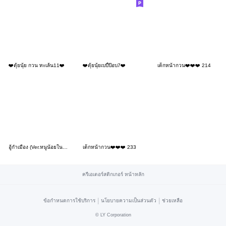
❤️ตุ้ยนุ้ย กวน ทะเล้น11❤️
❤️ตุ้ยนุ้ยเบบี้ป๊อบ7❤️
เด็กหน้ากวน❤️❤️❤️ 214
อู้กำเมือง (Ver.หนูน้อยในฤดูฝน)
เด็กหน้ากวน❤️❤️❤️ 233
ครีเอเตอร์สติกเกอร์ หน้าหลัก
|
|
ข้อกำหนดการใช้บริการ
นโยบายความเป็นส่วนตัว
ช่วยเหลือ
©
LY Corporation