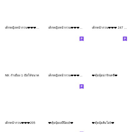
เด็กหญิงหน้ากวน❤️❤️❤️189 No Text
เด็กหญิงหน้ากวน❤️❤️❤️184
เด็กหน้ากวน❤️❤️❤️ 247 BIG
N9: กำเมือง 1 เปิงใจ๋ขนาด
เด็กหญิงหน้ากวน❤️❤️❤️156 MINI
❤️ตุ้ยนุ้ยน่ารักเดซี่❤️
เด็กหน้ากวน❤️❤️❤️205
❤️ตุ้ยนุ้ยเบบี๋ป๊อบ5❤️
❤️ตุ้ยนุ้ยส้มโอ5❤️