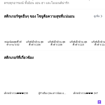
ครบทุกอารมณ์ ทั้งอ้อน งอน ฮา และโมเมนต์น่ารัก
สติกเกอร์ชุดอื่นๆ ของ โซจูคือความสุขที่แน่นอน
ดูเพิ่ม
หนุ่มน้อยสุดคิ้วท์
แก๊งค์เด็กอ้วน สุด
แก๊งค์เด็กอ้วน สุด
แก๊งค์เด็กอ้วน สุด
แก๊งค์เด็กอ้วน
ทำงาน V.02
คิ้วท์ V.106
คิ้วท์ V.108
คิ้วท์ V.115
คิ้วท์ V.11
สติกเกอร์ที่เกี่ยวข้อง
เด็กหน้ากวน❤️❤️❤️236
อู้กำเมือง (Ver.สาวน้อย อวบอ้วน)
เด็กหน้ากวน❤️❤️❤️ 247