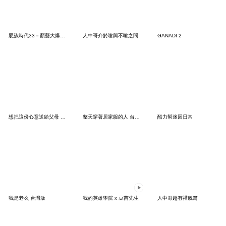
屁孩時代33－顏藝大爆走！
人中哥介於嗆與不嗆之間
GANADI 2
想把這份心意送給父母 台灣版
整天穿著居家服的人 台灣版
酷力幫迷因日常
我是老么 台灣版
我的英雄學院 x 豆苗先生
人中哥超有禮貌篇