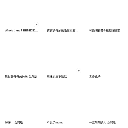
Who's there? BBNEXDO! 2
寶寶的奇妙動物超級有夠可愛
可愛爛番茄9-復刻爛番茄
想黏著哥哥的妹妹 台灣版
辣妹廚房不說話
工作兔子
姊姊！ 台灣版
不說了meme
一直胡鬧的人 台灣版