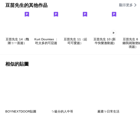
豆苗先生的其他作品
顯示更多
豆苗先生 14（醜
Kurt Doumiao ：
豆苗先生 11（起
豆苗先生 10 (新
豆苗先生 6
陋ㄉ一面篇）
吃太多的可惡篇
司可愛篇）
牛快樂激動篇)
錢我就隨便
填篇）
相似的貼圖
BOYNEXTDOOR貼圖
ㄅ級分的人中哥
嚴肅ㄉ日常生活