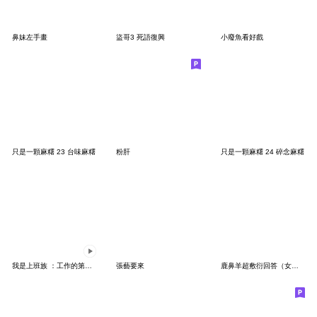
鼻妹左手畫
盜哥3 死語復興
小廢魚看好戲
只是一顆麻糬 23 台味麻糬
粉肝
只是一顆麻糬 24 碎念麻糬
我是上班族 ：工作的第六天
張藝要來
鹿鼻羊超敷衍回答（女生篇）