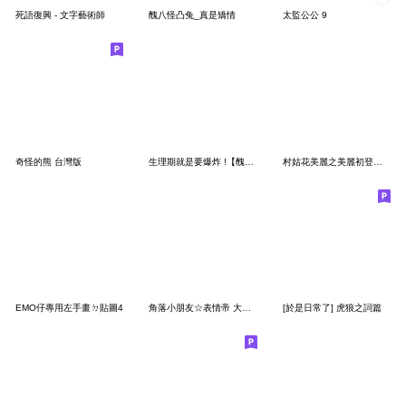
死語復興 - 文字藝術師
醜八怪凸兔_真是矯情
太監公公 9
奇怪的熊 台灣版
生理期就是要爆炸 !【醜八怪凸兔】
村姑花美麗之美麗初登場搞怪迷因風
EMO仔專用左手畫ㄉ貼圖4
角落小朋友☆表情帝 大貼圖
[於是日常了] 虎狼之詞篇