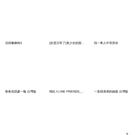
活得像條狗3
[於是日常了]美少女的固有技能篇
找一車人中哥弄你
爸爸也想參一咖 台灣版
嗚比ＸLINE FRIENDS_嗚比不是熊，熊大才是
一直煩弟弟的姊接 台灣版