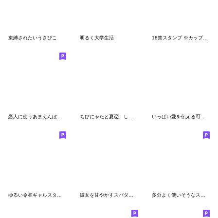
束縛されたいうさぴこ
明るく大学生活
18禁スタンプ ※カップル専用
恋人に使うあまえんぼスタンプ【カップル】
ちびにゃたと夏恋、しよᴗ ⩊ ᴗ
いっぱい愛を伝える可愛い彼女
ゆるい令和ギャルスタンプ【子供の字】
彼女を甘やかすスパダリ彼氏
多分よく使いそうなスタンプだよ〜(黒)