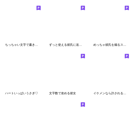
ちっちゃい文字で書きました
ずっと使える彼氏に送る子供の字【彼女】
めっちゃ彼氏を煽るスタンプ。
ハートいっぱいうさぎ♡
文字数で攻める彼女
イケメンなら許されるスタンプ２(ブスも可)