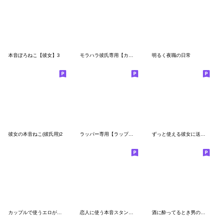
本音ぽろねこ【彼女】3
モラハラ彼氏専用【カップル・恋愛・浮気】
明るく夜職の日常
彼女の本音ねこ(彼氏用)2
ラッパー専用【ラップ・アングラ・rap】
ずっと使える彼女に送る子供の字【彼氏】
カップルで使うエロがるスタンプ【恋人】
恋人に使う本音スタンプ【彼氏・彼女】
酒に酔ってるとき男の子に送るスタンプ。