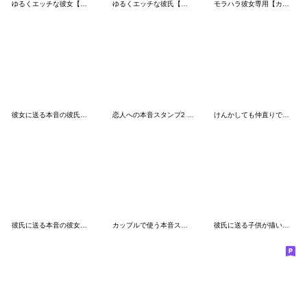
ゆるくエッチな彼女【恋人/カップル】
ゆるくエッチな彼氏【恋人/カップル】
モラハラ彼女専用【カップル・恋愛・浮気】
彼女に送る本音の彼氏【恋人・カップル】
恋人への本音スタンプ2 どうぶつ
けんかしても仲直りできるスタンプ2
彼氏に送る本音の彼女【恋人・カップル】
カップルで使う本音スタンプ【彼氏・彼女】
彼氏に送る子供が描いた猫 【彼女】