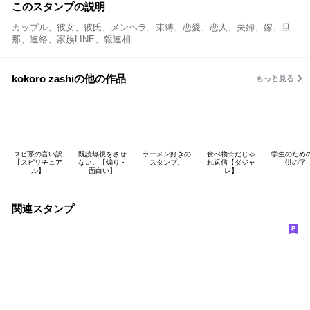
このスタンプの説明
カップル、彼女、彼氏、メンヘラ、束縛、恋愛、恋人、夫婦、嫁、旦
那、連絡、家族LINE、報連相
kokoro zashiの他の作品
もっと見る
スピ系の言い訳
既読無視をさせ
ラーメン好きの
食べ物☆だじゃ
学生のため
【スピリチュア
ない。【煽り・
スタンプ。
れ返信【ダジャ
供の字
ル】
面白い】
レ】
関連スタンプ