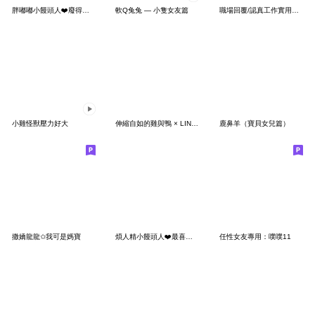
胖嘟嘟小饅頭人❤️廢得剛剛好
軟Q兔兔 — 小隻女友篇
職場回覆/認真工作實用清單/小姊姊上班專用
小雞怪獸壓力好大
伸縮自如的雞與鴨 × LINE FRIENDS 練肖話
鹿鼻羊（寶貝女兒篇）
撒嬌龍龍✩我可是媽寶
煩人精小饅頭人❤️最喜歡煩你了
任性女友專用：噗噗11