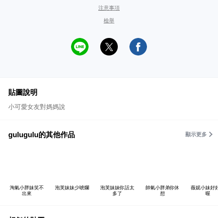
注意事項
檢舉
貼圖說明
小可愛女友對媽媽說
gulugulu的其他作品
顯示更多
淘氣小胖妹笑不
泡芙妹妹少唬爛
泡芙妹妹你話太
帥氣小胖弟你休
薇妮小妹好
出來
多了
想
喔