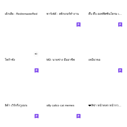
เด็กเฮีย - RedremasteRed
พาร์เฟ่ต์ : สติกเกอร์ทำงาน
ดึ๊บ ดึ๊บ ออฟฟิศซินโดรม เจ็ด
โพก้าซัง
MD: นายช่าง มืออาชีพ
เหมียวขอ
ลิต้า เวิร์กกิ้งวูแมน
silly calico cat memes
❤️ลิซ่า หน้าตลก หน้ากวน!❤️