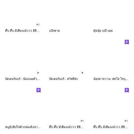
ดึ๊บ ดึ๊บ มีเสียงแน้ววว ยี่สิบห้า
แป้งพาย
ตุ้ยนุ้ย เบบี้ บอย
บัตเตอร์แบร์ - น้องเนยตัวตึง พุงเต่ง
บัตเตอร์แบร์ - สวัสดีค่ะ
น้องตาหวาน: สดใส ใจบุญ (สีพาสเทล)
หมูดุ้งฮิปโปตัวกลมเด้งน่ารัก
ดึ๊บ ดึ๊บ มีเสียงแน้ววว ยี่สิบเจ็ด
ดึ๊บ ดึ๊บ มีเสียงแน้ววว ยี่สิบหก