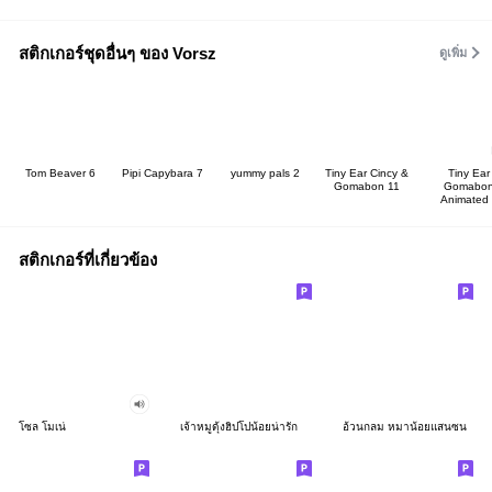
สติกเกอร์ชุดอื่นๆ ของ Vorsz
ดูเพิ่ม
Tom Beaver 6
Pipi Capybara 7
yummy pals 2
Tiny Ear Cincy &
Tiny Ear
Gomabon 11
Gomabo
Animated
สติกเกอร์ที่เกี่ยวข้อง
โซล โมเน่
เจ้าหมูดุ้งฮิปโปน้อยน่ารัก
อ้วนกลม หมาน้อยแสนซน