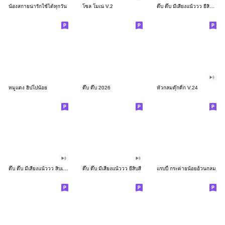
น้องสกายน่ารักใช้ได้ทุกวัน
โซล โมเน่ V.2
ดึ๊บ ดึ๊บ มีเสียงแน้ววว ยี่สิบสอง
หมูแดง ฮิปโปน้อย
ดึ๊บ ดึ๊บ 2026
หัวกลมดุ๊กดิ๊ก V.24
ดึ๊บ ดึ๊บ มีเสียงแน้ววว สิบเก้า
ดึ๊บ ดึ๊บ มีเสียงแน้ววว ยี่สิบสี่
แรบบี้ กระต่ายน้อยอ้วนกลม