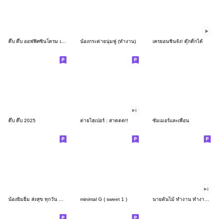
ดึ๊บ ดึ๊บ ออฟฟิศซินโดรม เก้า
น้องกระต่ายนุ่มฟู (ทำงาน)
เครยอนชินจัง! ดุ๊กดิ๊กได้
ดึ๊บ ดึ๊บ 2025
ต่ายไฮเปอร์ : สาดดด!!
ซัมเมอร์และเพื่อน
น้องยิมยิ้ม ส่งสุข ทุกวัน CutePastel THA
minimal G ( sweet 1 )
นายต้นไม้ ทำงาน ทำงาน ทำงาน!!!