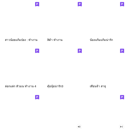
สาวน้อยแก้มป่อง : ทำงาน
ลิต้า ทำงาน
น้องแก้มแก้มน่ารัก
ล่อกแล่ก หัวมน ทำงาน 4
ตุ้ยนุ้ยน่ารัก3
เทียนจ้า สาธุ