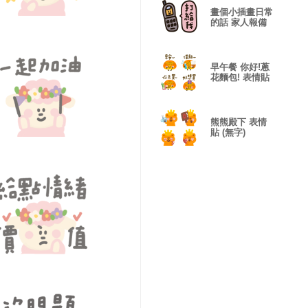
畫個小插畫日常
的話 家人報備
早午餐 你好!蔥
花麵包! 表情貼
熊熊殿下 表情
貼 (無字)