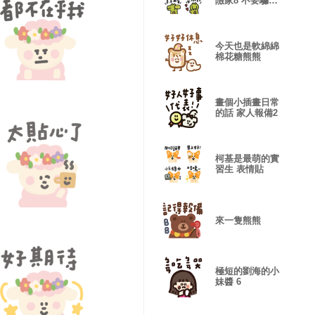
險家8 不要騙
人! 表情貼
今天也是軟綿綿
棉花糖熊熊
畫個小插畫日常
的話 家人報備2
柯基是最萌的實
習生 表情貼
來一隻熊熊
極短的劉海的小
妹醬 6