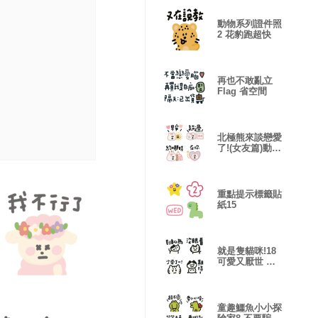
動物系列證件照
2 花豹跑超快
再也不敢亂立
Flag 省空間
北極熊來談戀愛
了!(女友篇)動態
表情貼
重點提示標籤貼
紙15
就是隻貓咪!18
可愛又厭世 表
情貼
童趣鱷魚小小探