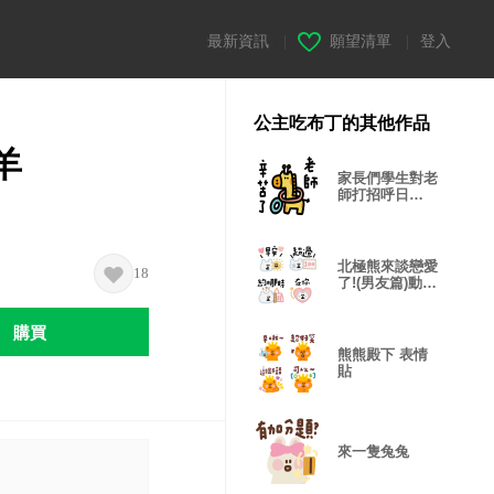
最新資訊
|
願望清單
|
登入
公主吃布丁的其他作品
羊
家長們學生對老
師打招呼日
常!2-1修正
北極熊來談戀愛
18
了!(男友篇)動態
表情貼
購買
熊熊殿下 表情
貼
來一隻兔兔