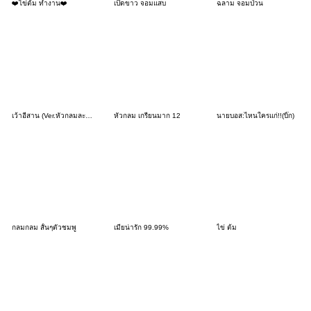
❤️ไข่ต้ม ทำงาน❤️
เป็ดขาว จอมแสบ
ฉลาม จอมป่วน
เว้าอีสาน (Ver.หัวกลมละอ่อน)
หัวกลม เกรียนมาก 12
นายบอส:ไหนใครแก่!!(บิ๊ก)
กลมกลม สั้นๆตัวชมพู
เมียน่ารัก 99.99%
ไข่ ต้ม