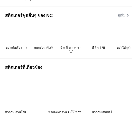
สติกเกอร์ชุดอื่นๆ ของ NC
ดูเพิ่ม
อย่าเพ้อเจ้อ (-_-)
แบตอ่อน @.@
วั น นี้ ล า ค่ า า
มี ไ ร ??!!
อย่าให้กูด่า 
^_^
สติกเกอร์ที่เกี่ยวข้อง
หัวกลม กวนโอ๊ย
หัวกลมทำงาน จะโม้เพื่อ?
หัวกลมเกินเบอร์