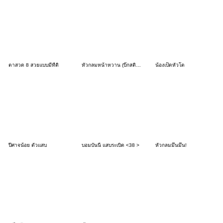
ตาสวด 8 สวยแบบมีที่ติ
หัวกลมหน้าหวาน (บิ๊กสติกเกอร์)
น้องเป็ดหัวโต
ปีศาจน้อย ตัวแสบ
บอมบันนี่ แสบระเบิด <38 >
หัวกลมมึนมึน!