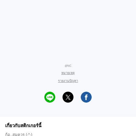
@NC
หมายเหตุ
รายงานปัญหา
เกี่ยวกับสติกเกอร์นี้
ก้อ..สมควร (-*-)