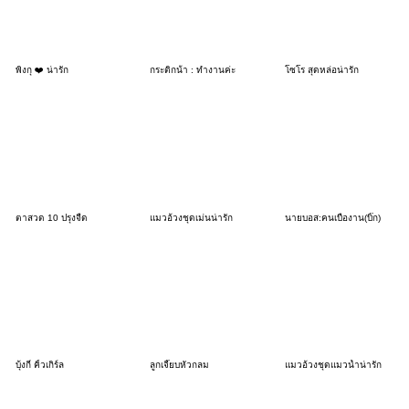
พิงกุ ❤️ น่ารัก
กระติกน้ํา : ทำงานค่ะ
โซโร สุดหล่อน่ารัก
ตาสวด 10 ปรุงจืด
แมวอ้วงชุดเม่นน่ารัก
นายบอส:คนเบื่องาน(บิ๊ก)
บุ้งกี๋ คิ้วเกิร์ล
ลูกเจี๊ยบหัวกลม
แมวอ้วงชุดแมวน้ำน่ารัก