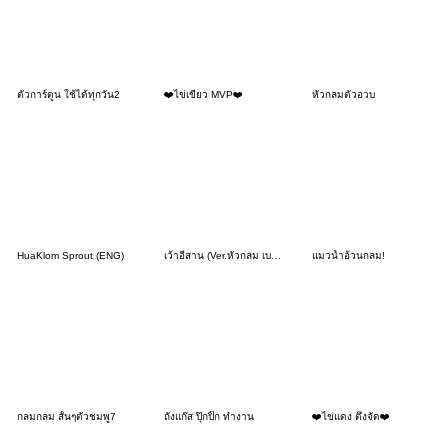
ตัวการ์ตูน ใช้ได้ทุกวัน2
❤️ไข่เขียว MVP❤️
หัวกลมตัวอวบ
HuaKlom Sprout (ENG)
เว้าอีสาน (Ver.หัวกลม เบอร์แรง)
แมวน้ำอ้วนกลม!
กลมกลม สั้นๆตัวชมพู7
ถังแก๊ส ปุ๊กปิ๊ก ทำงาน
❤️ไข่แดง ตึงจัด❤️