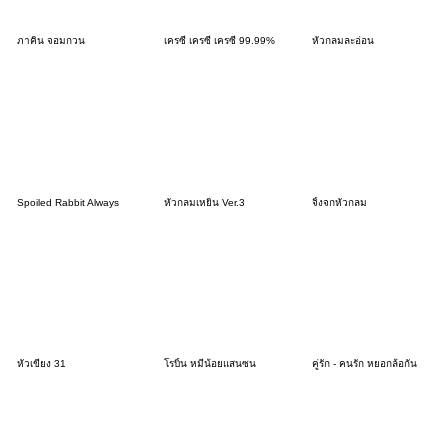
ภาคิน จอมกวน
เครซี่ เครซี่ เครซี่ 99.99%
หัวกลมละอ่อน
Spoiled Rabbit Always
หัวกลมเหยิน Ver.3
จิ้งจกหัวกลม
หัวเขียง 31
โรบิ้น หมีน้อยแสนซน
คู่รัก - คนรัก หยอกล้อกัน