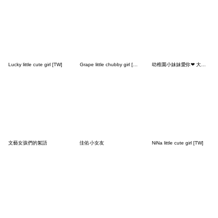
Lucky little cute girl [TW]
Grape little chubby girl [TW]
幼稚園小妹妹愛你❤ 大貼圖
文藝女孩們的絮語
佳佑小女友
NiNa little cute girl [TW]