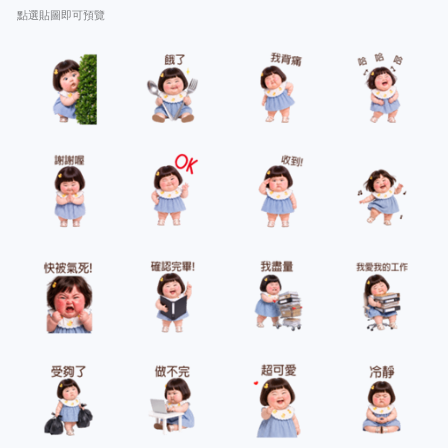
點選貼圖即可預覽