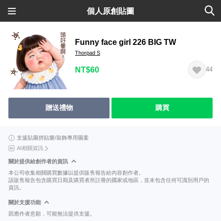
個人原創貼圖
Funny face girl 226 BIG TW
Thorpad S
NT$60
44
贈送禮物
購買
支援貼圖拼貼樂/裝飾專用圖案
AI相關資訊
關於提供給創作者的資訊
本公司收集相關購買數據以提供販售報告給內容創作者。
該販售報告包含購買日期及購買者所註冊的國家或地區，並未包含任何可識別用戶的
資訊。
關於支援功能
因應作者意願，可能無法提供支援。