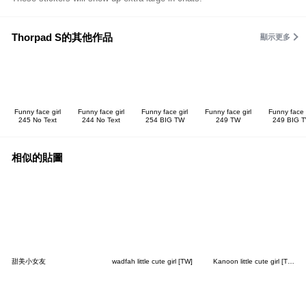
Thorpad S的其他作品
顯示更多
Funny face girl
Funny face girl
Funny face girl
Funny face girl
Funny face g
245 No Text
244 No Text
254 BIG TW
249 TW
249 BIG 
相似的貼圖
甜美小女友
wadfah little cute girl [TW]
Kanoon little cute girl [TW]