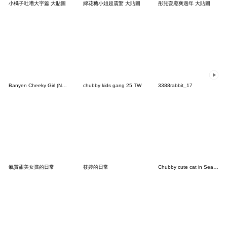
小橘子吐嘈大字篇 大貼圖
綿花糖小姐超震驚 大貼圖
彤兒耍廢爽過年 大貼圖
Banyen Cheeky Girl (No Text)
chubby kids gang 25 TW
3388rabbit_17
氣質甜美女孩的日常
筱婷的日常
Chubby cute cat in Seal outfit [TW]