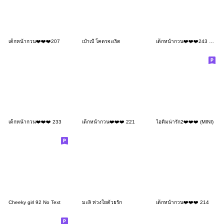
เด็กหน้ากวน❤️❤️❤️207
เป๋าเป้ โคตรจะเริ่ด
เด็กหน้ากวน❤️❤️❤️243 No Text
เด็กหน้ากวน❤️❤️❤️ 233
เด็กหน้ากวน❤️❤️❤️ 221
ไอติมน่ารัก2❤️❤️❤️ (MINI)
Cheeky girl 92 No Text
มะลิ ห่วงใยด้วยรัก
เด็กหน้ากวน❤️❤️❤️ 214