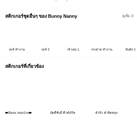
สติกเกอร์ชุดอื่นๆ ของ Bunny Nanny
ดูเพิ่ม
เจเจ้ ทำงาน
เจเจ้ 2
เจ้าเอย 1.
กระต่าย ทำงาน.
นับตัง 1
สติกเกอร์ที่เกี่ยวข้อง
❤️มิยอน จอมป่วน❤️
บัดดี้ชับบี้ คิ้วท์เกิร์ล
ตัวจิ๋ว คำฮิตสนุก