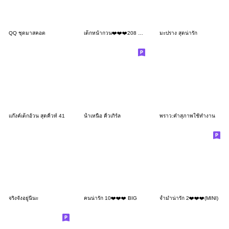
QQ ชุดมาสคอต
เด็กหน้ากวน❤️❤️❤️208 BIG
มะปราง สุดน่ารัก
แก๊งค์เด็กอ้วน สุดคิ้วท์ 41
น้ำเหนือ คิ้วเกิร์ล
พราว:คำสุภาพใช้ทำงาน
จริงจังอยู่นี่นะ
คนน่ารัก 10❤️❤️❤️ BIG
จ้ำม่ำน่ารัก 2❤️❤️❤️(MINI)