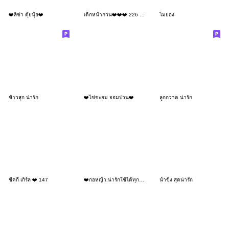
❤️ลิซ่า ตุ้ยนุ้ย❤️
เด็กหน้ากวน❤️❤️❤️ 226 BIG
โมยอง
ข้าวสุก น่ารัก
❤️ไข่ชะอม จอมป่วน❤️
ลูกกวาด น่ารัก
ชีคกี้ เกิร์ล ❤️ 147
❤️กอหญ้า:น่ารักใช้ได้ทุกวัน
น้ำขิง สุดน่ารัก