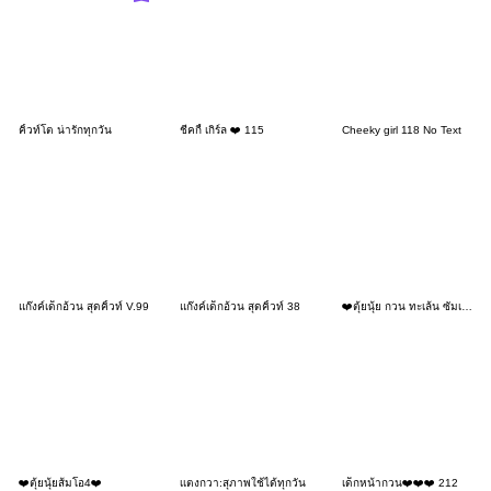
คิ้วท์โต น่ารักทุกวัน
ชีคกี้ เกิร์ล ❤️ 115
Cheeky girl 118 No Text
แก๊งค์เด็กอ้วน สุดคิ้วท์ V.99
แก๊งค์เด็กอ้วน สุดคิ้วท์ 38
❤️ตุ้ยนุ้ย กวน ทะเล้น ซัมเมอร์1❤️
❤️ตุ้ยนุ้ยส้มโอ4❤️
เเตงกวา:สุภาพใช้ได้ทุกวัน
เด็กหน้ากวน❤️❤️❤️ 212