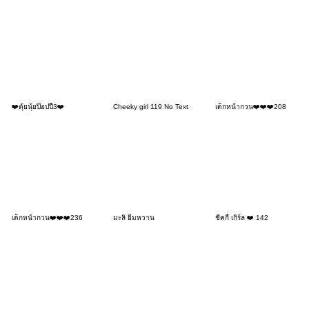
❤️ตุ้ยนุ้ยป๊อปปี้3❤️
Cheeky girl 119 No Text
เด็กหน้ากวน❤️❤️❤️208
เด็กหน้ากวน❤️❤️❤️236
มะลิ ยิ้มหวาน
ชีคกี้ เกิร์ล ❤️ 142