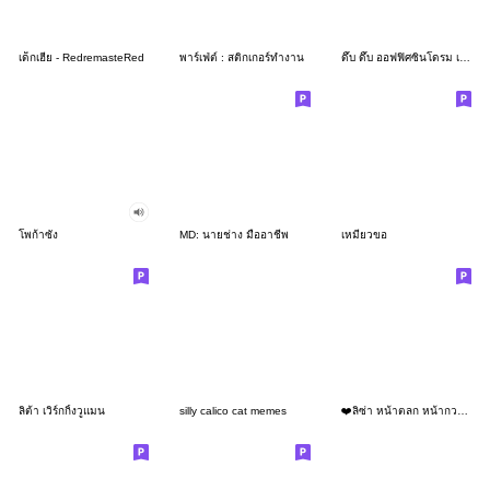
เด็กเฮีย - RedremasteRed
พาร์เฟ่ต์ : สติกเกอร์ทำงาน
ดึ๊บ ดึ๊บ ออฟฟิศซินโดรม เจ็ด
โพก้าซัง
MD: นายช่าง มืออาชีพ
เหมียวขอ
ลิต้า เวิร์กกิ้งวูแมน
silly calico cat memes
❤️ลิซ่า หน้าตลก หน้ากวน!❤️