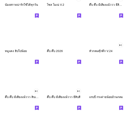
น้องสกายน่ารักใช้ได้ทุกวัน
โซล โมเน่ V.2
ดึ๊บ ดึ๊บ มีเสียงแน้ววว ยี่สิบสอง
หมูแดง ฮิปโปน้อย
ดึ๊บ ดึ๊บ 2026
หัวกลมดุ๊กดิ๊ก V.24
ดึ๊บ ดึ๊บ มีเสียงแน้ววว สิบเก้า
ดึ๊บ ดึ๊บ มีเสียงแน้ววว ยี่สิบสี่
แรบบี้ กระต่ายน้อยอ้วนกลม