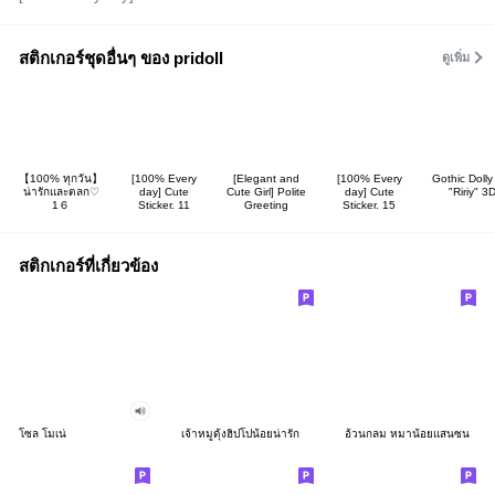
สติกเกอร์ชุดอื่นๆ ของ pridoll
ดูเพิ่ม
【100% ทุกวัน】
[100% Every
[Elegant and
[100% Every
Gothic Dolly 
น่ารักและตลก♡
day] Cute
Cute Girl] Polite
day] Cute
"Ririy" 3
1６
Sticker. 11
Greeting
Sticker. 15
สติกเกอร์ที่เกี่ยวข้อง
โซล โมเน่
เจ้าหมูดุ้งฮิปโปน้อยน่ารัก
อ้วนกลม หมาน้อยแสนซน