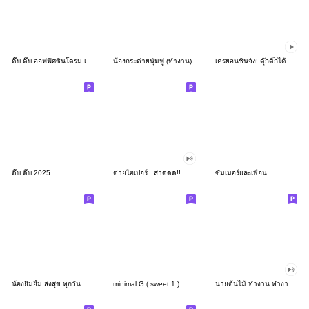
ดึ๊บ ดึ๊บ ออฟฟิศซินโดรม เก้า
น้องกระต่ายนุ่มฟู (ทำงาน)
เครยอนชินจัง! ดุ๊กดิ๊กได้
ดึ๊บ ดึ๊บ 2025
ต่ายไฮเปอร์ : สาดดด!!
ซัมเมอร์และเพื่อน
น้องยิมยิ้ม ส่งสุข ทุกวัน CutePastel THA
minimal G ( sweet 1 )
นายต้นไม้ ทำงาน ทำงาน ทำงาน!!!