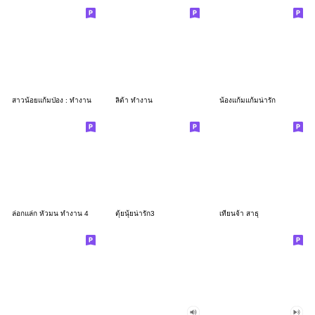
สาวน้อยแก้มป่อง : ทำงาน
ลิต้า ทำงาน
น้องแก้มแก้มน่ารัก
ล่อกแล่ก หัวมน ทำงาน 4
ตุ้ยนุ้ยน่ารัก3
เทียนจ้า สาธุ