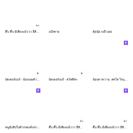
ดึ๊บ ดึ๊บ มีเสียงแน้ววว ยี่สิบห้า
แป้งพาย
ตุ้ยนุ้ย เบบี้ บอย
บัตเตอร์แบร์ - น้องเนยตัวตึง พุงเต่ง
บัตเตอร์แบร์ - สวัสดีค่ะ
น้องตาหวาน: สดใส ใจบุญ (สีพาสเทล)
หมูดุ้งฮิปโปตัวกลมเด้งน่ารัก
ดึ๊บ ดึ๊บ มีเสียงแน้ววว ยี่สิบเจ็ด
ดึ๊บ ดึ๊บ มีเสียงแน้ววว ยี่สิบหก