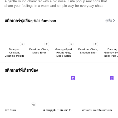
A gentle round character with a big nose. Cute popup reactions that
share your feelings in a warm and simple way for everyday chats.
สติกเกอร์ชุดอื่นๆ ของ fumisan
ดูเพิ่ม
Deadpan
Deadpan Chick,
Grumpy-Eyed
Deadpan Chick,
Dancing
Chicken,
Mood Error
Round Guy,
Emotion Error
Grumpy-Ey
Glitching Moods
Mood Glitch
Bear Pop-u
สติกเกอร์ที่เกี่ยวข้อง
โซล โมเน่
เจ้าหมูดุ้งฮิปโปน้อยน่ารัก
อ้วนกลม หมาน้อยแสนซน