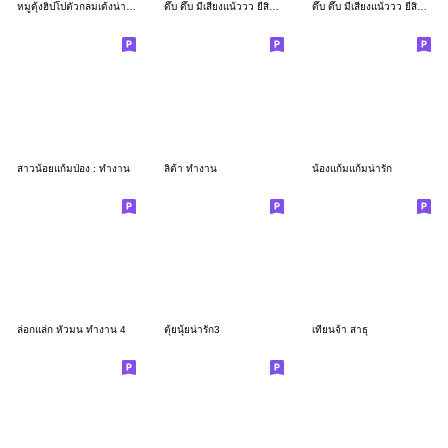
หมูดุ้งฮิปโปตัวกลมเด้งน่ารัก
ดึ๊บ ดึ๊บ มีเสียงแน้ววว ยี่สิบเจ็ด
ดึ๊บ ดึ๊บ มีเสียงแน้ววว ยี่สิบหก
สาวน้อยแก้มป่อง : ทำงาน
ลิต้า ทำงาน
น้องแก้มแก้มน่ารัก
ล่อกแล่ก หัวมน ทำงาน 4
ตุ้ยนุ้ยน่ารัก3
เทียนจ้า สาธุ