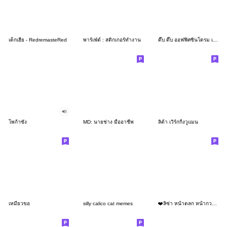
เด็กเฮีย - RedremasteRed
พาร์เฟ่ต์ : สติกเกอร์ทำงาน
ดึ๊บ ดึ๊บ ออฟฟิศซินโดรม เจ็ด
โพก้าซัง
MD: นายช่าง มืออาชีพ
ลิต้า เวิร์กกิ้งวูแมน
เหมียวขอ
silly calico cat memes
❤️ลิซ่า หน้าตลก หน้ากวน!❤️