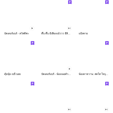
บัตเตอร์แบร์ - สวัสดีค่ะ
ดึ๊บ ดึ๊บ มีเสียงแน้ววว ยี่สิบห้า
แป้งพาย
ตุ้ยนุ้ย เบบี้ บอย
บัตเตอร์แบร์ - น้องเนยตัวตึง พุงเต่ง
น้องตาหวาน: สดใส ใจบุญ (สีพาสเทล)