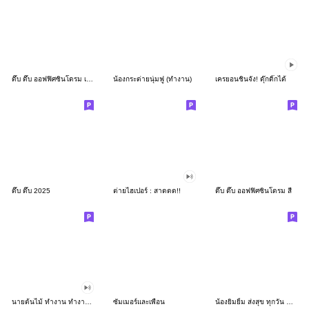
ดึ๊บ ดึ๊บ ออฟฟิศซินโดรม เก้า
น้องกระต่ายนุ่มฟู (ทำงาน)
เครยอนชินจัง! ดุ๊กดิ๊กได้
ดึ๊บ ดึ๊บ 2025
ต่ายไฮเปอร์ : สาดดด!!
ดึ๊บ ดึ๊บ ออฟฟิศซินโดรม สี่
นายต้นไม้ ทำงาน ทำงาน ทำงาน!!!
ซัมเมอร์และเพื่อน
น้องยิมยิ้ม ส่งสุข ทุกวัน CutePastel THA