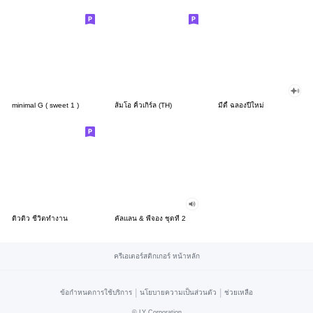
minimal G ( sweet 1 )
ส้มโอ คิ้วเกิร์ล (TH)
มีดี้ ฉลองปีใหม่
ดิวดิว ชีวิตทำงาน
คัลแลน & พี่จอง ชุดที่ 2
ครีเอเตอร์สติกเกอร์ หน้าหลัก
|
|
ข้อกำหนดการใช้บริการ
นโยบายความเป็นส่วนตัว
ช่วยเหลือ
©
LY Corporation