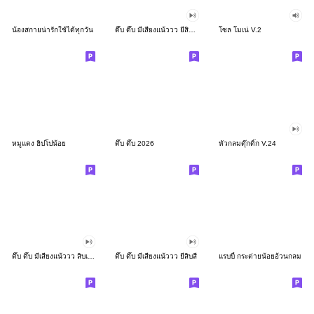
น้องสกายน่ารักใช้ได้ทุกวัน
ดึ๊บ ดึ๊บ มีเสียงแน้ววว ยี่สิบสอง
โซล โมเน่ V.2
หมูแดง ฮิปโปน้อย
ดึ๊บ ดึ๊บ 2026
หัวกลมดุ๊กดิ๊ก V.24
ดึ๊บ ดึ๊บ มีเสียงแน้ววว สิบเก้า
ดึ๊บ ดึ๊บ มีเสียงแน้ววว ยี่สิบสี่
แรบบี้ กระต่ายน้อยอ้วนกลม