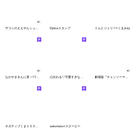
ザコシのええやんシューシュースタンプ
Dyticaスタンプ
トムとジェリー×くまみね
なかやまきんに君 パワー!!スタンプ
心伝わる♡可愛すぎない大人の長文スタンプ
劇場版『チェンソーマン レゼ篇』
ネガティブくま１００％ 憂鬱な一日
sakumaru×スヌーピー