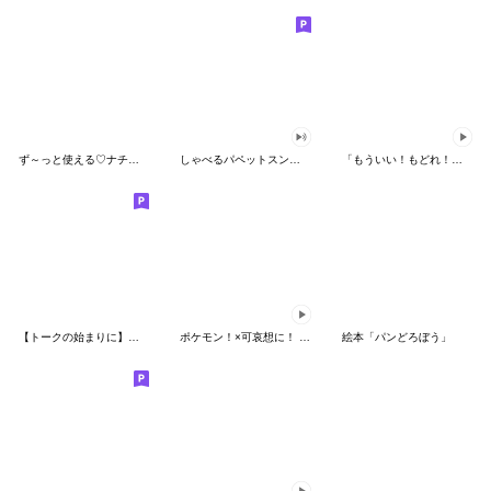
ず～っと使える♡ナチュラルガール
しゃべるパペットスンスン（HAPPY）
「もういい！もどれ！ピカチュウ！」
【トークの始まりに】ゆるカワ♪スヌーピー
ポケモン！×可哀想に！ ムチっとスタンプ
絵本「パンどろぼう」