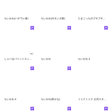
ちいかわ(ハチワレ多)
ちいかわ(モモンガ多)
たまごっちのプチプチおみせっち
しゃべるパペットスンスン
ちいかわ
ちいかわ３
ちいかわ４
ちいかわ(冬かな)
ミャクミャク 公式スタンプ第２弾