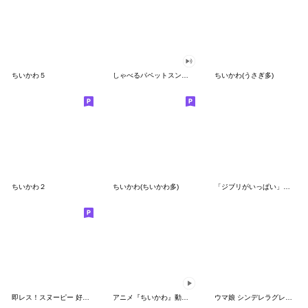
ちいかわ５
しゃべるパペットスンスン（GOOD）
ちいかわ(うさぎ多)
ちいかわ２
ちいかわ(ちいかわ多)
「ジブリがいっぱい」スタンプ
即レス！スヌーピー 好印象な長文スタンプ
アニメ『ちいかわ』動くLINEスタンプ vol.1
ウマ娘 シンデレラグレイ かんたんオグリ