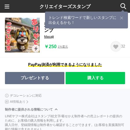
クリエイターズスタンプ
トレンド検索ワードで新しいスタンプに
出会えるかも！
飛び出すシュナウザーの着ぐるみスタ
ンプ
Masajii
￥250
32
1%還元
PayPay決済が利用できるようになりました
プレゼントする
購入する
デコレーションに対応
AI情報あり
制作者に提供される情報について
LINEヤフー株式会社はスタンプ/絵文字/着せかえ制作者への売上レポートの提供の
ために、お客様の購入情報を利用します。
購入日付、登録国情報は制作者から確認することができます。(お客様を直接識別可
能な情報は含まれません)