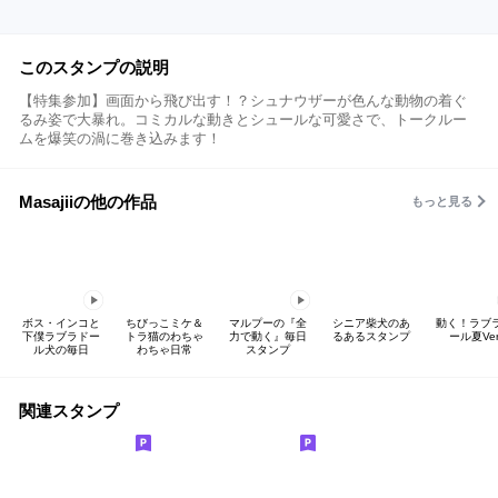
このスタンプの説明
【特集参加】画面から飛び出す！？シュナウザーが色んな動物の着ぐ
るみ姿で大暴れ。コミカルな動きとシュールな可愛さで、トークルー
ムを爆笑の渦に巻き込みます！
Masajiiの他の作品
もっと見る
ボス・インコと
ちびっこミケ＆
マルプーの『全
シニア柴犬のあ
動く！ラブ
下僕ラブラドー
トラ猫のわちゃ
力で動く』毎日
るあるスタンプ
ール夏Ver
ル犬の毎日
わちゃ日常
スタンプ
関連スタンプ