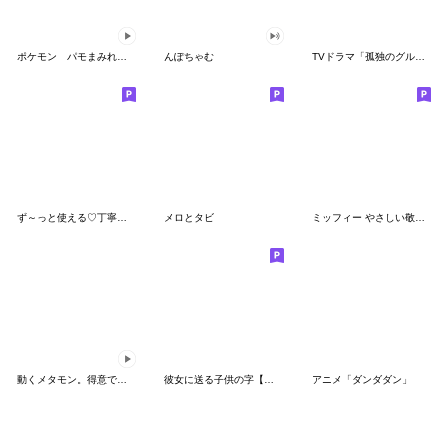
ポケモン パモまみれスタンプ
んぽちゃむ
TVドラマ「孤独のグルメ」
ず～っと使える♡丁寧な敬語お辞儀スタンプ
メロとタビ
ミッフィー やさしい敬語スタンプ
動くメタモン。得意でも苦手でもへんしん！
彼女に送る子供の字【カップル・彼氏】
アニメ「ダンダダン」