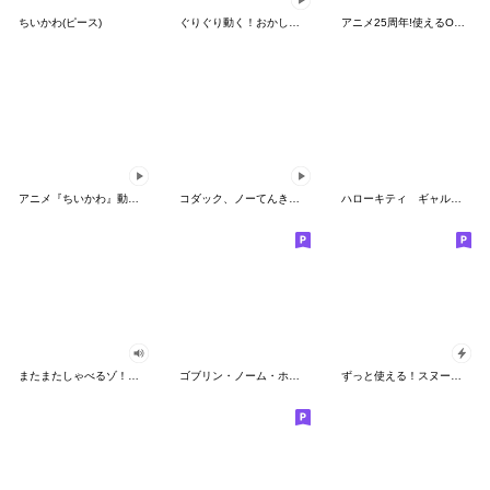
ちいかわ(ピース)
ぐりぐり動く！おかしなポケモンスタンプ
アニメ25周年!使えるONE PIECEスタンプ
アニメ『ちいかわ』動くLINEスタンプ vol.2
コダック、ノーてんきに悩み中！
ハローキティ ギャルバイブス♡
またまたしゃべるゾ！クレヨンしんちゃん
ゴブリン・ノーム・ホーン
ずっと使える！スヌーピーのグリーティング