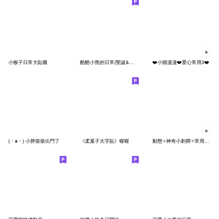
小猴子日常大貼圖
酷酷小熊的日常(聖誕&新年)
❤️小猫漫漫❤️爱心常用3❤️
(・ᴥ・) 小胖柴柴出門了
《柔菓子大字貼》喔喔
動態✧神奇小刺猬✧常用好用