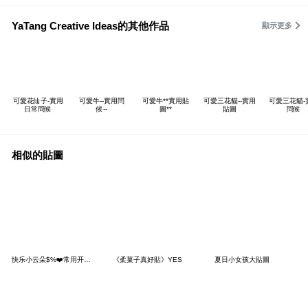
YaTang Creative Ideas的其他作品
顯示更多
可愛花仙子-實用
可愛牛--實用問
可愛牛**實用貼
可愛三花貓--實用
可愛三花貓-
日常問候
候--
圖**
貼圖
問候
相似的貼圖
快乐小云朵$%❤️常用开心礼貌篇❤️
《柔菓子真好貼》YES
夏日小女孩大貼圖