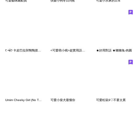
可愛貓咪總動員
快樂小狗冬日問候
可愛小水豚的日常
ʕ •͡ᴥʔ 卡皮巴拉與鴨鴨摸魚時間
<可愛萌小桃>超實用語貼♡♡♡～
★好用對話 ★懶懶兔-肉圓
Umim Cheeky Girl (No Text)
可愛小柴犬最懂你
可愛松鼠9♡不要太累