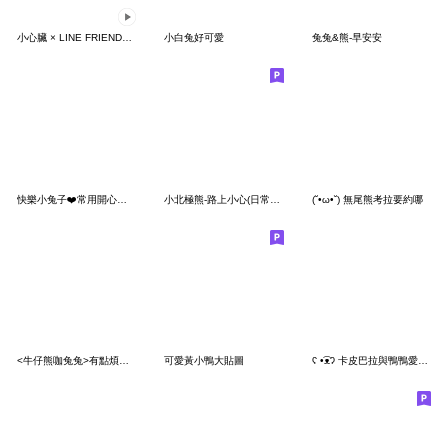
小心臟 × LINE FRIENDS 快樂跳舞
小白兔好可愛
兔兔&熊-早安安
快樂小兔子❤️常用開心禮貌篇^❤️^
小北極熊-路上小心(日常+春節)
(˘•ω•˘) 無尾熊考拉要約哪
<牛仔熊咖兔兔>有點煩♡♡♡～
可愛黃小鴨大貼圖
ʕ •͡ᴥʔ 卡皮巴拉與鴨鴨愛你愛你