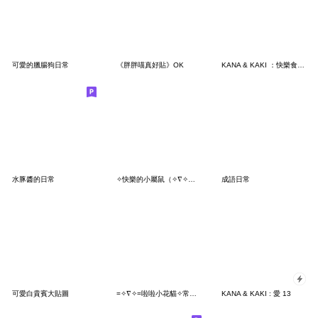
可愛的臘腸狗日常
《胖胖喵真好貼》OK
KANA & KAKI ：快樂食物 2
水豚醬的日常
✧快樂的小屬鼠（✧∇✧）哈囉
成語日常
可愛白貴賓大貼圖
=✧∇✧=啦啦小花貓✧常用好用 ❤️
KANA & KAKI : 愛 13