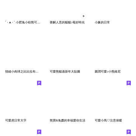
´・ᴥ・` 小肥兔小棕熊可以那個嗎
善解人意的貓貓♪莓好時光
小象的日常
情緒小肉球之比比拉布台灣口頭禪
可愛熊貓過新年大貼圖
圓潤可愛♪小熊維尼
可愛虎日常大字
熊寶&兔醬的幸福愛你生活
可愛小馬♡注意保暖