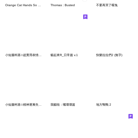
Orange Cat Hands So Cute!
Thomas : Busted
不要再哭了喔兔
小短腿柯基✩超實用表情包✩
貓起來R_日常篇 v.1
快樂拉拉們2 (無字)
小短腿柯基✩精神逐漸失常✩
我貓啦：嘴壞壞篇
地方鴨鴨 2