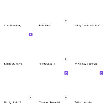
Cute Morudung
RabbitHole
Tabby Cat Hands So Cute
點點貓 OS(無字)
賓士貓Ohagi 7
生活不能沒有賓士貓1
Mr. big chick 16
Thomas : Battlefield
Tai-kid : emotion