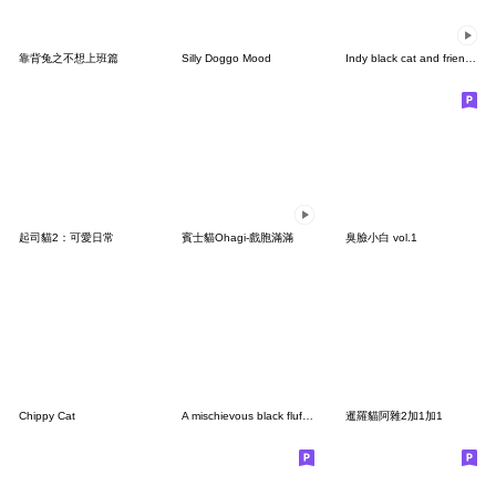
靠背兔之不想上班篇
Silly Doggo Mood
Indy black cat and friends III
起司貓2：可愛日常
賓士貓Ohagi-戲胞滿滿
臭臉小白 vol.1
Chippy Cat
A mischievous black fluffy cat (No Text)
暹羅貓阿雜2加1加1