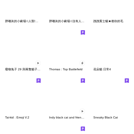
胖嘟灰的小劇場✩人類!看看我
胖嘟灰的小劇場✩沒有人敢叫我胖呆✩
跩跩賓士貓★都你的毛
廢物兔子 29 與兩隻貓子一起
Thomas : Top Battlefield
花朵貓 日常4
Tai-kid : Emoji V.2
Indy black cat and friends IV
Sneaky Black Cat