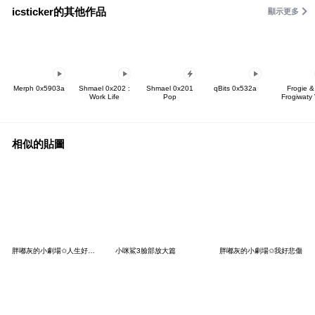
icsticker的其他作品
顯示更多
Merph 0x5903a
Shmael 0x202 :
Shmael 0x201
qBits 0x532a
Frogie &
Work Life
Pop
Frogiwaty
相似的貼圖
胖嘟灰的小劇場✩人生好複雜
小咪鯊3臉部放大篇
胖嘟灰的小劇場✩我好悲傷