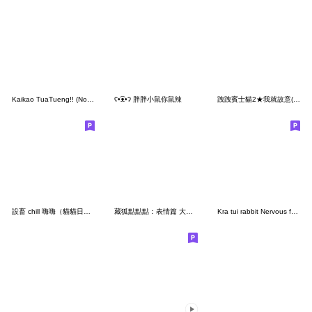
Kaikao TuaTueng!! (No Text)
ʕ•͡ᴥ•ʔ 胖胖小鼠你鼠辣
跩跩賓士貓2★我就故意(大貼圖)
設畜 chill 嗨嗨（貓貓日常篇）
藏狐點點點：表情篇 大貼圖
Kra tui rabbit Nervous face (Notext)