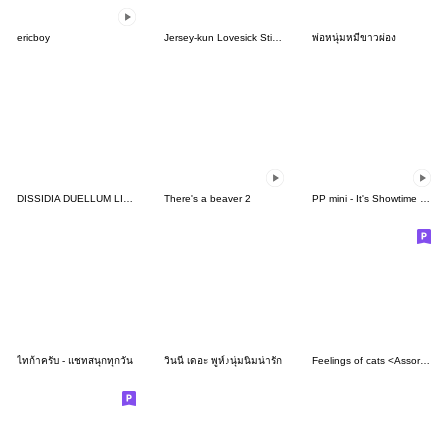
ericboy
Jersey-kun Lovesick Stickers
พ่อหนุ่มหมีขาวผ่อง
DISSIDIA DUELLUM LINE Stickers #6
There's a beaver 2
PP mini - It's Showtime & Feast!
ไทก้าครับ - แชทสนุกทุกวัน
วินนี่ เดอะ พูห์♪นุ่มนิ่มน่ารัก
Feelings of cats <Assortment>