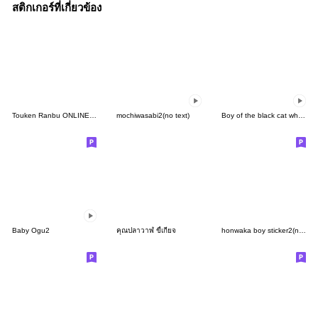
สติกเกอร์ที่เกี่ยวข้อง
Touken Ranbu ONLINE "Mamenosuke" Vol.1
mochiwasabi2(no text)
Boy of the black cat which moves7
Baby Ogu2
คุณปลาวาฬ ขี้เกียจ
honwaka boy sticker2(no characters)