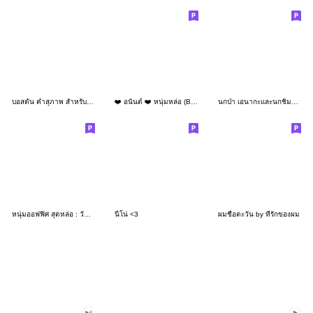
บอสตัน คำสุภาพ สำหรับผู้ชาย 3_49
❤️ อนันต์ ❤️ หนุ่มหล่อ (Big)
นกป่า เอนากะและนกชิมะเอนากะ 4
หนุ่มออฟฟิศ สุดหล่อ : วันทำงาน
นีโน่ <3
ผมชื่อตะวัน by ที่รักของผม