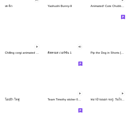
เต-นิว
Yashushi Bunny-9
Animated! Cute Chubby Frog Summer
Chilling corgi animated stickers
คิสครอส เวอร์ชั่น 1
Pip the Dog in Shorts [Spring & Summer]
โอปป้า ใจฟู
Team Timothy sticker 02(English)
หมาบ้านนอก จงกู่: วันโรแมนติก