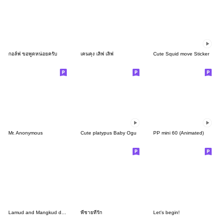
กอล์ฟ ขอพูดหน่อยครับ
เคนคุง เลิฟ เลิฟ
Cute Squid move Sticker
Mr. Anonymous
Cute platypus Baby Ogu
PP mini 60 (Animated)
Lamud and Mangkud daily
พี่ชายที่รัก
Let's begin!