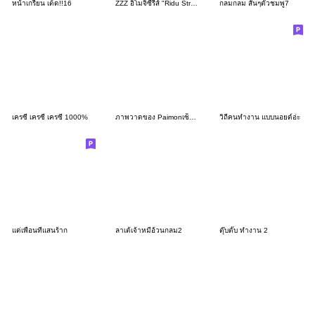
หน้าเกรียน เด็ด!!16
ZZZ อิโมจิซีรีส์ "Ridu Stroll" เซ็ตที่ 7
กลมกลม สั้นๆตัวชมพู7
เครซี่ เครซี่ เครซี่ 1000%
ภาพวาดของ Paimonเซ็ตที่ 51
วิถีคนทำงาน แบบนอยด์อ่ะ
แด่เพื่อนที่แสนร้าก
ลาเต้เจ้าหมีอ้วนกลม2
ตุ๊บตั๊บ ทำงาน 2