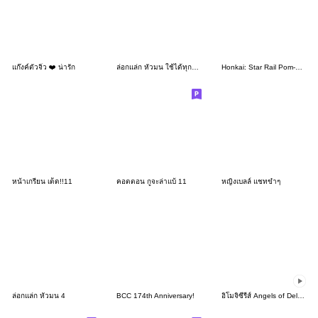
แก๊งค์ตัวจิ๋ว ❤️ น่ารัก
ล่อกแล่ก หัวมน ใช้ได้ทุกวัน 1
Honkai: Star Rail Pom-Pom Gallery Set 24
หน้าเกรียน เด็ด!!11
คอตตอน กูจะล่าแบ้ 11
หญิงเบลล์ แชทขำๆ
ล่อกแล่ก หัวมน 4
BCC 174th Anniversary!
อิโมจิซีรีส์ Angels of Delusion เซ็ตที่3