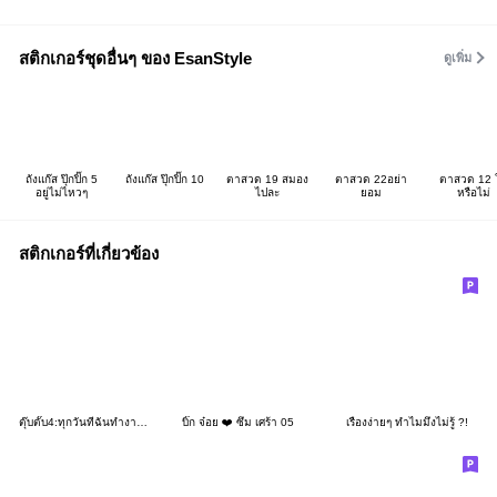
สติกเกอร์ชุดอื่นๆ ของ EsanStyle
ดูเพิ่ม
ถังแก๊ส ปุ๊กปิ๊ก 5
ถังแก๊ส ปุ๊กปิ๊ก 10
ตาสวด 19 สมอง
ตาสวด 22อย่า
ตาสวด 12 ใ
อยู่ไม่ไหวๆ
ไปละ
ยอม
หรือไม่
สติกเกอร์ที่เกี่ยวข้อง
ตุ๊บตั๊บ4:ทุกวันที่ฉันทำงาน อ๊าาากกกกก
บิ๊ก จ๋อย ❤️ ซึม เศร้า 05
เรื่องง่ายๆ ทำไมมึงไม่รู้ ?!