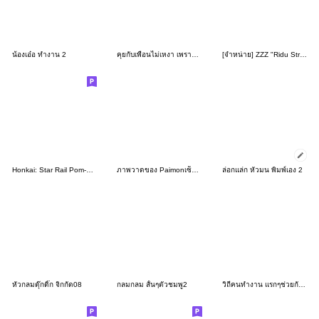
น้องเอ๋อ ทำงาน 2
คุยกับเพื่อนไม่เหงา เพราะเราตีกันตลอด
[จำหน่าย] ZZZ "Ridu Stroll" เซ็ตที่ 6
Honkai: Star Rail Pom-Pom Gallery Set 02
ภาพวาดของ Paimonเซ็ตที่ 48
ล่อกแล่ก หัวมน พิมพ์เอง 2
หัวกลมดุ๊กดิ๊ก จิกกัด08
กลมกลม สั้นๆตัวชมพู2
วิถีคนทำงาน แรกๆช่วยกัน หลังๆไม่ช่วย