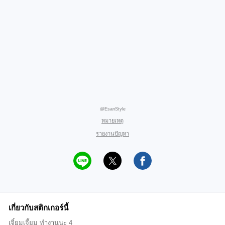
@EsanStyle
หมายเหตุ
รายงานปัญหา
เกี่ยวกับสติกเกอร์นี้
เจี๋ยมเจี้ยม ทำงานนะ 4