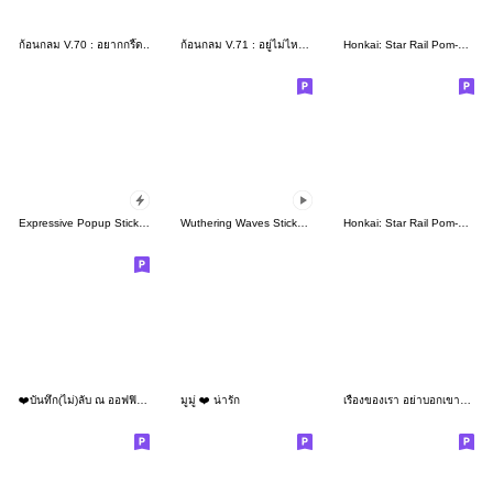
ก้อนกลม V.70 : อยากกรี๊ด..
ก้อนกลม V.71 : อยู่ไม่ไหวๆๆ
Honkai: Star Rail Pom-Pom Gallery Set 26
Expressive Popup Stickers Without Text
Wuthering Waves Sticker Set Vol.11
Honkai: Star Rail Pom-Pom Gallery Set 25
❤️บันทึก(ไม่)ลับ ณ ออฟฟิศแห่งหนึ่ง❤️03
มูมู่ ❤️ น่ารัก
เรื่องของเรา อย่าบอกเขานะครับ : ซับไทย