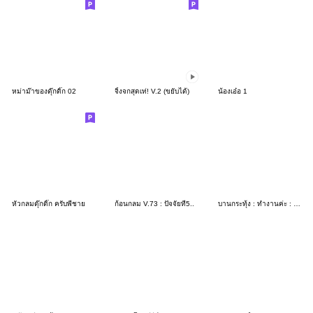
หม่าม๊าของดุ๊กดิ๊ก 02
จิ้งจกสุดเท่! V.2 (ขยับได้)
น้องเอ๋อ 1
หัวกลมดุ๊กดิ๊ก ครับพี่ชาย
ก้อนกลม V.73 : ปัจจัยที่5..
บานกระทุ้ง : ทำงานค่ะ : (บิ๊ก)