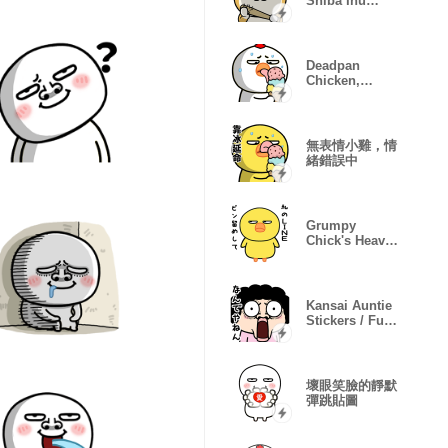
Shiba Inu
Stickers
Deadpan
Chicken,
Glitching
Moods
無表情小雞，情
緒錯誤中
Grumpy
Chick's Heavy
Love
(Katakana)
Kansai Auntie
Stickers / Fun
Reactions
壞眼笑臉的靜默
彈跳貼圖