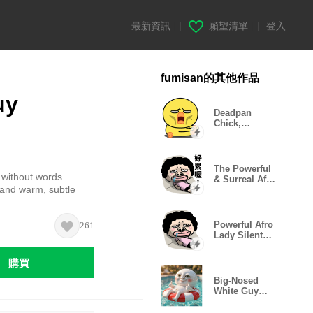
最新資訊
|
願望清單
|
登入
fumisan的其他作品
uy
Deadpan
Chick,
Glitching
Moods
The Powerful
 without words.
& Surreal Afro
s and warm, subtle
Lady Life
Powerful Afro
261
Lady Silent
Life
購買
Big-Nosed
White Guy
Daily Stickers