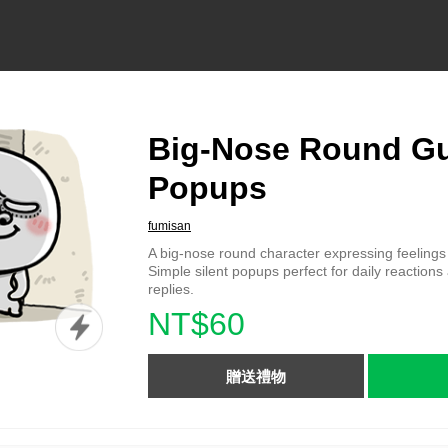
Big-Nose Round G
Popups
fumisan
A big-nose round character expressing feelings
Simple silent popups perfect for daily reaction
replies.
NT$60
贈送禮物