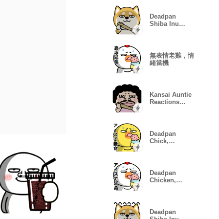
Deadpan
Shiba Inu
Popup
Stickers
無表情老雞，情
緒當機
Kansai Auntie
Reactions
Pack
Deadpan
Chick,
Emotion Error
Deadpan
Chicken,
Mood
Glitching
Deadpan