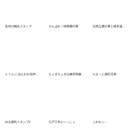
近侍の鶴丸スタンプ
がんばれ！時間遡行軍
元気な遡行軍と検非違使。
とうらぶ ほんわか伯仲スタンプ2
ちょぎちょぎ山姥切長義
ちまっと源氏兄弟
ゆる源氏スタンプ2
江戸三作といっしょ
ふわわっ…