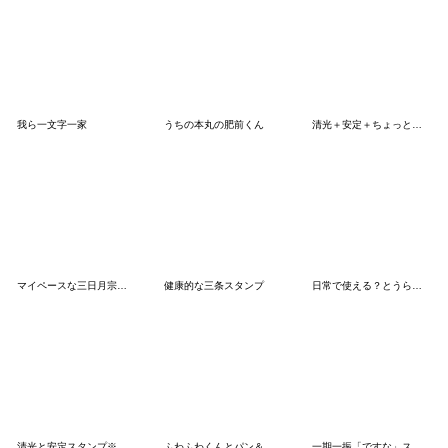
我ら一文字一家
うちの本丸の肥前くん
清光＋安定＋ちょっとだけ則宗 スタンプ
マイペースな三日月宗近スタンプ
健康的な三条スタンプ
日常で使える？とうらぶスタンプNO.3
清光と安定スタンプ※修正版
ふわふわくんとパン＆スイーツスタンプ
一期一振「ですな」スタンプ