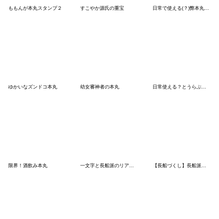
ももんが本丸スタンプ２
すこやか源氏の重宝
日常で使える(？)弊本丸スタンプ
ゆかいなズンドコ本丸
幼女審神者の本丸
日常使える？とうらぶスタンプNO.1
限界！酒飲み本丸
一文字と長船派のリアクションスタンプ
【長船づくし】長船派８振り＋山姥切長義