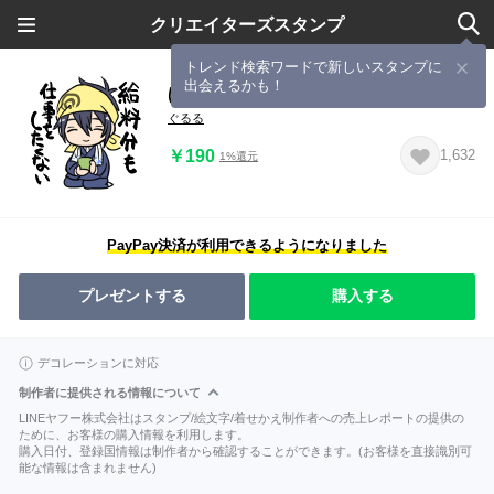
クリエイターズスタンプ
トレンド検索ワードで新しいスタンプに
出会えるかも！
ほがらか三条＆五条
ぐるる
￥190
1,632
1%還元
PayPay決済が利用できるようになりました
プレゼントする
購入する
デコレーションに対応
制作者に提供される情報について
LINEヤフー株式会社はスタンプ/絵文字/着せかえ制作者への売上レポートの提供の
ために、お客様の購入情報を利用します。
購入日付、登録国情報は制作者から確認することができます。(お客様を直接識別可
能な情報は含まれません)