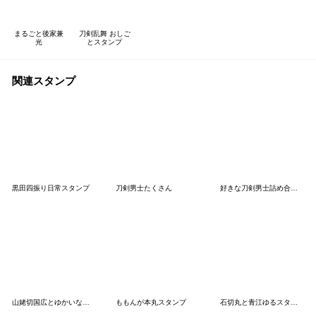
まるごと後家兼
刀剣乱舞 おしご
光
とスタンプ
関連スタンプ
黒田四振り日常スタンプ
刀剣男士たくさん
好きな刀剣男士詰め合わせ
山姥切国広とゆかいな本丸スタンプ
ももんが本丸スタンプ
石切丸と青江ゆるスタンプ2