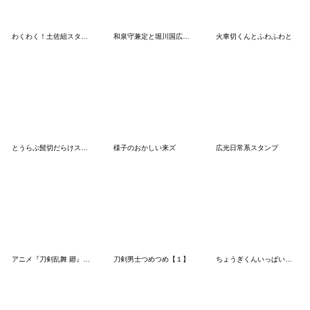
わくわく！土佐組スタンプ
和泉守兼定と堀川国広スタンプ Vol.2
火車切くんとふわふわと
とうらぶ髭切だらけスタンプ
様子のおかしい来ズ
広光日常系スタンプ
アニメ『刀剣乱舞 廻』虚伝スタンプ
刀剣男士つめつめ【１】
ちょうぎくんいっぱいスタンプ