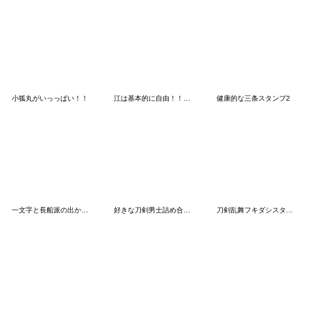
小狐丸がいっっぱい！！
江は基本的に自由！！！！なスタンプ
健康的な三条スタンプ2
一文字と長船派の出かけようよ!スタンプ
好きな刀剣男士詰め合わせ2
刀剣乱舞フキダシスタンプ