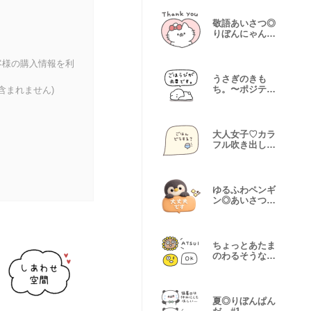
敬語あいさつ◎
りぼんにゃん
こ。#1
客様の購入情報を利
うさぎのきも
ち。〜ポジティ
含まれません)
ブ開き直り〜
大人女子♡カラ
フル吹き出し
#2
ゆるふわペンギ
ン◎あいさつ
#1
ちょっとあたま
のわるそうな仲
間たち 夏#2
夏◎りぼんぱん