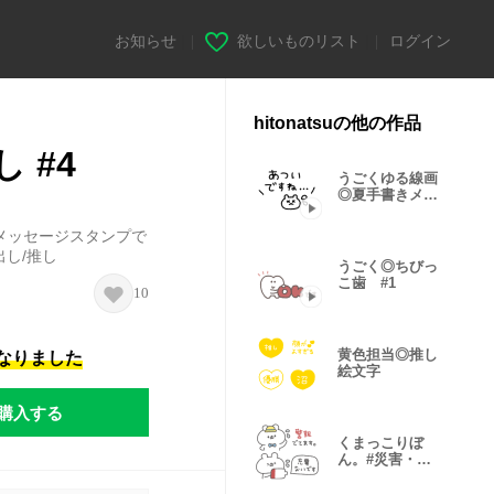
お知らせ
|
欲しいものリスト
|
ログイン
hitonatsuの他の作品
 #4
うごくゆる線画
◎夏手書きメッ
セージ #2
メッセージスタンプで
出し/推し
うごく◎ちびっ
こ歯 #1
10
黄色担当◎推し
になりました
絵文字
購入する
くまっこりぼ
ん。#災害・防
災