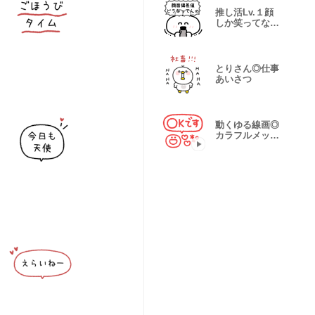
推し活Lv.１顔
しか笑ってない
うさぎ
とりさん◎仕事
あいさつ
動くゆる線画◎
カラフルメッセ
ージ #1