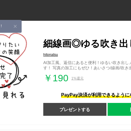
！
細線画◎ゆる吹き出し
hitonatsu
AI加工風、返信にあると便利！ゆるい吹き出し
す！ 写真の加工にもぜひ！あいさつ/線画/吹き
￥190
1%還元
PayPay決済が利用できるよう
プレゼントする