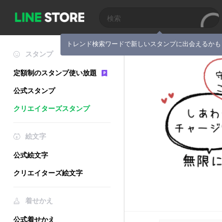
トレンド検索ワードで新しいスタンプに出会えるかも
スタンプ
定額制のスタンプ使い放題
公式スタンプ
クリエイターズスタンプ
絵文字
公式絵文字
クリエイターズ絵文字
着せかえ
公式着せかえ