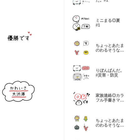
だ。#1
ミニまる◎夏
#1
ちょっとあたま
のわるそうな仲
間たち #17
りぼんぱんだ。
#災害・防災
家族連絡◎カラ
フル手書きマー
カー #1
ちょっとあたま
のわるそうな仲
間たち #18