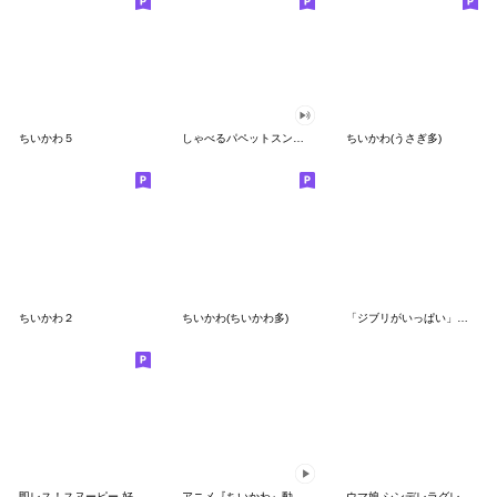
ちいかわ５
しゃべるパペットスンスン（GOOD）
ちいかわ(うさぎ多)
ちいかわ２
ちいかわ(ちいかわ多)
「ジブリがいっぱい」スタンプ
即レス！スヌーピー 好印象な長文スタンプ
アニメ『ちいかわ』動くLINEスタンプ vol.1
ウマ娘 シンデレラグレイ かんたんオグリ