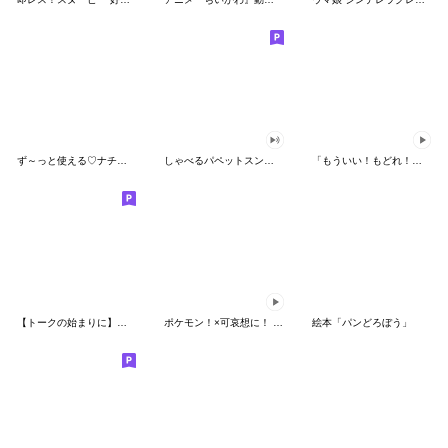
ず～っと使える♡ナチュラルガール
しゃべるパペットスンスン（HAPPY）
「もういい！もどれ！ピカチュウ！」
【トークの始まりに】ゆるカワ♪スヌーピー
ポケモン！×可哀想に！ ムチっとスタンプ
絵本「パンどろぼう」