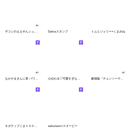
ザコシのええやんシューシュースタンプ
Dyticaスタンプ
トムとジェリー×くまみね
なかやまきんに君 パワー!!スタンプ
心伝わる♡可愛すぎない大人の長文スタンプ
劇場版『チェンソーマン レゼ篇』
ネガティブくま１００％ 憂鬱な一日
sakumaru×スヌーピー