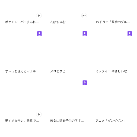
ポケモン パモまみれスタンプ
んぽちゃむ
TVドラマ「孤独のグルメ」
ず～っと使える♡丁寧な敬語お辞儀スタンプ
メロとタビ
ミッフィー やさしい敬語スタンプ
動くメタモン。得意でも苦手でもへんしん！
彼女に送る子供の字【カップル・彼氏】
アニメ「ダンダダン」