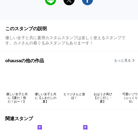
このスタンプの説明
優しい女子と共に夏用カスタムスタンプは楽しく使えるスタンプで
す。カメさんの着ぐるみスタンプもありまーす！
ohausaの他の作品
もっと見る
優しい女子と共
優しい女子と共
ヒツジさんと遊
おはうさ再び
可愛いゾウ
に【夏だ！祭
に【ふきだしの
ぼ！
【どこ行こ・
（ぷっくり
だ！おー！】
夏】
夏】
D）
関連スタンプ