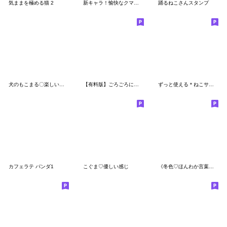
気ままを極める猫 2
新キャラ！愉快なクマ母ちゃん・家族の連絡
踊るねこさんスタンプ
犬のもこまる〇楽しい夏休み【省スペース】
【有料版】ごろごろにゃんすけ コラボ 1
ずっと使える＊ねこサン＊優しいスタンプ＊
カフェラテ パンダ1
こぐま♡優しい感じ
《冬色♡ほんわか言葉》ハナチャンと猫