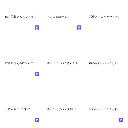
ねこ♡着ぐるみマトリョー
あにまるぼーる
◯僕とくまとアセアセ気味なネコ達◯
敬語の使えるにゃんこ【冬を楽しむ用】
ゆるーい・ねこさんたち
ゆるかわ！ほっこり日常スタンプ 1
くすみカラー♡ねこ
ゆる〜っとパンダ19【あいさつ】
かわいいぷーわんとねこにゃー 004