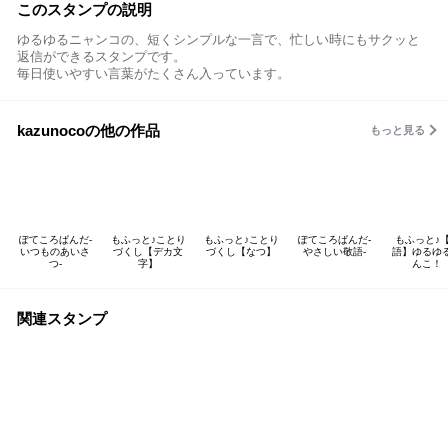
このスタンプの説明
ゆるゆるニャンコの、短くシンプルな一言で、忙しい時にもサクッと
返信ができるスタンプです。
毎日使いやすい言葉がたくさん入っています。
kazunocoの他の作品
もっと見る
ぽてころぱんだ-
もふっと♪ことり
もふっと♪ことり
ぽてころぱんだ-
もふっと♪
いつものあいさ
づくし【デカ文
づくし【なつ】
やさしい敬語-
語】ゆるゆ
つ-
字】
んこ！
関連スタンプ