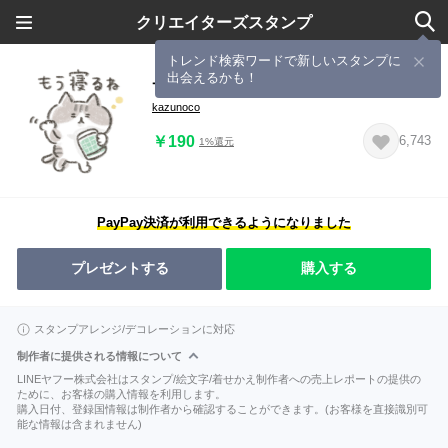
クリエイターズスタンプ
トレンド検索ワードで新しいスタンプに
出会えるかも！
サクッとお返事！ゆるゆるニャンコ
kazunoco
￥190
6,743
1%還元
PayPay決済が利用できるようになりました
プレゼントする
購入する
スタンプアレンジ/デコレーションに対応
制作者に提供される情報について
LINEヤフー株式会社はスタンプ/絵文字/着せかえ制作者への売上レポートの提供の
ために、お客様の購入情報を利用します。
購入日付、登録国情報は制作者から確認することができます。(お客様を直接識別可
能な情報は含まれません)