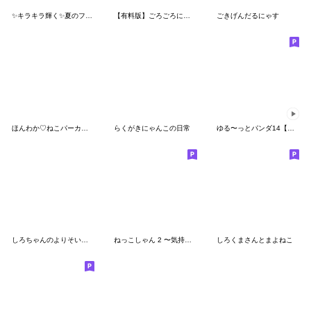
✨キラキラ輝く✨夏のフルーツ♡マトリョー
【有料版】ごろごろにゃんすけ コラボ 7
ごきげんだるにゃす
ほんわか♡ねこパーカーfeat.こねこ
らくがきにゃんこの日常
ゆる〜っとパンダ14【年末年始】再販
しろちゃんのよりそいスタンプ6【夏】
ねっこしゃん 2 〜気持ち伝える
しろくまさんとまよねこ