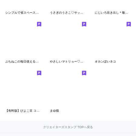
シンプルで省スペースな灰色キャット
うさぎのうさこ♡サッとお返事
にじいろ吹き出し＊敬語の茶トラ猫さん＊
ぷちねこの毎日使えるスタンプ♪
やさしいマトリョー♡スイーツいっぱい
オカンぽいネコ
【有料版】ぴよこ豆 コラボ
まゆ猫
クリエイターズスタンプ TOPへ戻る