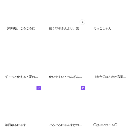
【有料版】ごろごろにゃんすけ コラボ 4
動く♡母さんより、愛を込めて♡
ねっこしゃん
ず～っと使える＊夏の日常＊うさこサン＊
使いやすい＊ぺんぎんサン＊日常スタンプ
《春色♡ほんわか言葉》ハナチャンと猫
毎日ゆるにゃす
ごろごろにゃんすけの使える北欧風スタンプ
◯ばぶいねこ５◯