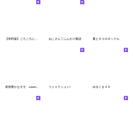
【有料版】ごろごろにゃんすけ コラボ 5
ねこさん♡ふんわり敬語
夏とネコロボックル
表情豊かなモモ usamusiのスタンプ31
リニャクション!
ゆるくま４９