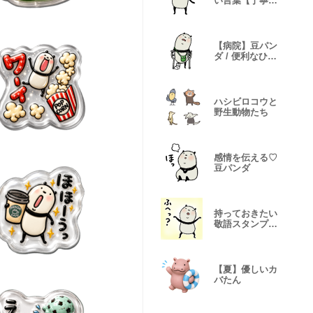
い言葉【丁寧／
敬語】
【病院】豆パン
ダ / 便利なひと
言
ハシビロコウと
野生動物たち
感情を伝える♡
豆パンダ
持っておきたい
敬語スタンプ♡
豆パンダ
【夏】優しいカ
バたん