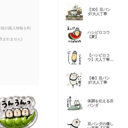
【3D】豆パン
ダ/大人丁寧
客様の購入情報を利
ハシビロコウ
【夏】
含まれません)
【ハシビロコ
ウ】大人丁寧•
敬語
【春】豆パン
ダ/大人丁寧
体調を伝える豆
パンダ
豆パンダの優し