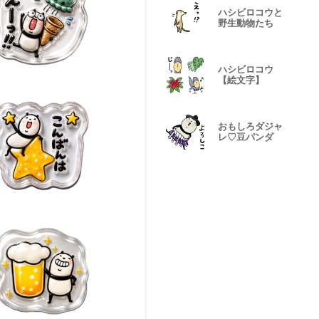
ハシビロコウと
野生動物たち
ハシビロコウ
【絵文字】
おもしろダジャ
レ♡豆パンダ