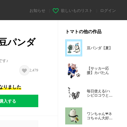
お知らせ
|
欲しいものリスト
|
ログイン
トマトの他の作品
豆パンダ
豆パンダ【夏】
です♪
【サッカー応
2,479
援】カバたん
になりました
毎日使える/ハ
シビロコウと野
生動物たち
購入する
ワンちゃん❤︎ネ
コちゃん大好き
豆パンダ