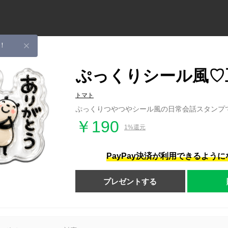
！
ぷっくりシール風♡
トマト
ぷっくりつやつやシール風の日常会話スタンプ
￥190
1%還元
PayPay決済が利用できるよう
プレゼントする