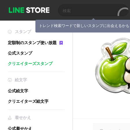
トレンド検索ワードで新しいスタンプに出会えるかも
スタンプ
定額制のスタンプ使い放題
公式スタンプ
クリエイターズスタンプ
絵文字
公式絵文字
クリエイターズ絵文字
着せかえ
公式着せかえ