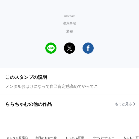
lalacham
注意事項
通報
このスタンプの説明
メンタルおばけになって自己肯定感高めてやってこ
ららちゃむの他の作品
もっと見る
メンタル豆腐◎
今日のおやつ絵
もふもふ可愛
ウーパーだるー
もふもふ可