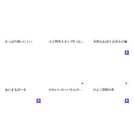
かっぱの使いにくい
えど時代スタンプ6（おっかさん編）
元気なおばけ お出かけ編
あにまるぼーる
かわいいカッパさんの欲望スタンプ
ひよこ怪獣の冬