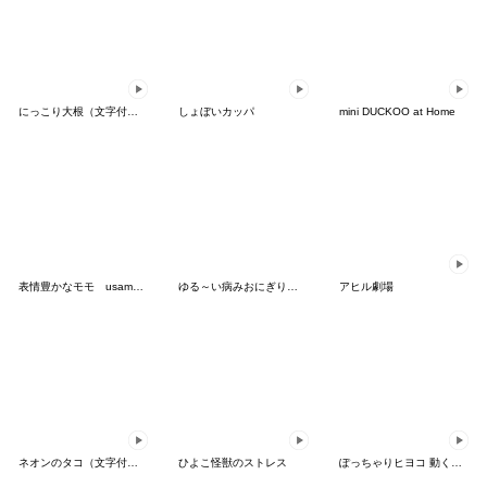
にっこり大根（文字付き）
しょぼいカッパ
mini DUCKOO at Home
表情豊かなモモ usamusiのスタンプ31
ゆる～い病みおにぎりさん
アヒル劇場
ネオンのタコ（文字付き）
ひよこ怪獣のストレス
ぽっちゃりヒヨコ 動く絵文字