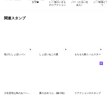
文字❤️
い！海のいきも
パー（だるい社
い！牧場ど
のリアクション
会人）
つ
関連スタンプ
焦げたしょぼいパン
しょぼいねこの夏
もちもち動くハムスター
小生意気な鳥のおーへい６夏
夏のまめつぷ。(極小粒)
リアクションのスタンプ