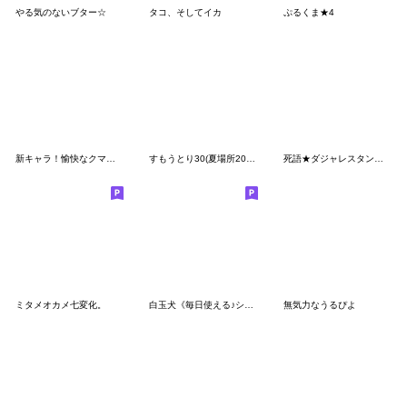
やる気のないブター☆
タコ、そしてイカ
ぷるくま★4
新キャラ！愉快なクマ母ちゃん・家族の連絡
すもうとり30(夏場所2026)
死語★ダジャレスタンプ③
ミタメオカメ七変化。
白玉犬《毎日使える♪シンプルことば》
無気力なうるぴよ