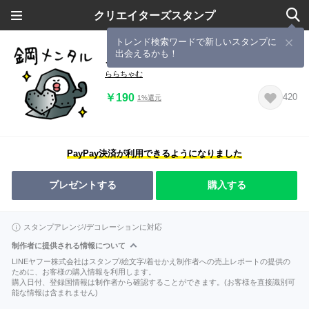
クリエイターズスタンプ
トレンド検索ワードで新しいスタンプに
出会えるかも！
メンタルおばけ◎2
ららちゃむ
￥190
420
1%還元
PayPay決済が利用できるようになりました
プレゼントする
購入する
スタンプアレンジ/デコレーションに対応
制作者に提供される情報について
LINEヤフー株式会社はスタンプ/絵文字/着せかえ制作者への売上レポートの提供の
ために、お客様の購入情報を利用します。
購入日付、登録国情報は制作者から確認することができます。(お客様を直接識別可
能な情報は含まれません)