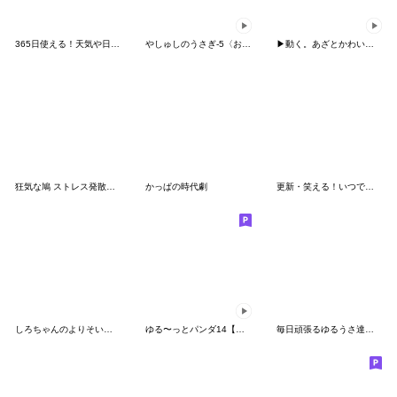
365日使える！天気や日常を近況報告する鳥
やしゅしのうさぎ-5〈お正月〉文字なし
▶動く。あざとかわいいめんたいこ2
狂気な鳩 ストレス発散・毒舌・共感の毎日
かっぱの時代劇
更新・笑える！いつでも使えるネタスタンプ
しろちゃんのよりそいスタンプ6【夏】
ゆる〜っとパンダ14【年末年始】再販
毎日頑張るゆるうさ達のスタンプ