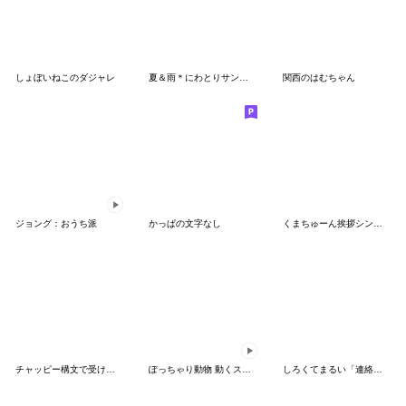
しょぼいねこのダジャレ
夏＆雨＊にわとりサン＆ひよこサン＊⑤
関西のはむちゃん
ジョング：おうち派
かっぱの文字なし
くまちゅーん挨拶シンプルかな?
チャッピー構文で受け答えする猫さん・更新
ぽっちゃり動物 動くスタンプ
しろくてまるい「連絡」のやつ 2