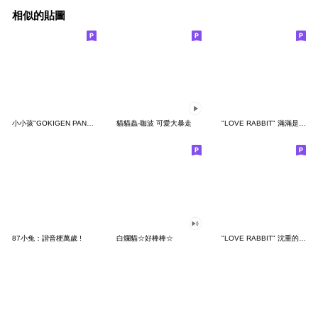
相似的貼圖
小小孩"GOKIGEN PANDA" 台灣版
貓貓蟲-咖波 可愛大暴走
"LOVE RABBIT" 滿滿是愛 台灣版
87小兔：諧音梗萬歲 !
白爛貓☆好棒棒☆
"LOVE RABBIT" 沈重的愛 台灣版