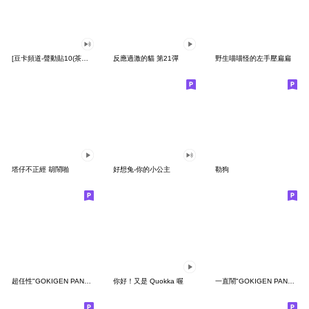
[豆卡頻道-聲動貼10(茶寶丸日常篇)
反應過激的貓 第21彈
野生喵喵怪的左手壓扁扁
塔仔不正經 胡鬧啪
好想兔-你的小公主
勒狗
超任性"GOKIGEN PANDA" 台灣版
你好！又是 Quokka 喔
一直鬧"GOKIGEN PANDA" 台灣版