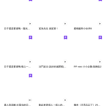
日子還是要過鴨－陽光開朗每一天鴨
鯊魚先生 搞鯊密！
蜜桃貓和小伙伴8
日子還是要過鴨-呱心一下鴨
法鬥皮古-說好的減肥呢(第15彈)
PP mini 小小企鵝-裝飾貼2
鹿人與泥鰍-社畜伯的日常有聲貼圖
動起來更煩人！煩人的貓咪3
幾米《月亮忘記了》25周年 x 晴天P莉