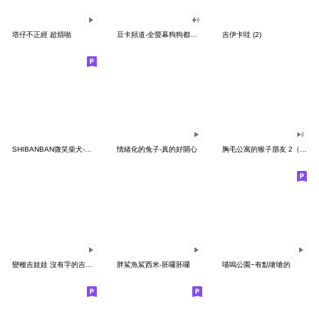
塔仔不正經 超煩啪
豆卡頻道-全螢幕狗狗都沒你上班累
吉伊卡哇 (2)
SHIBANBAN微笑柴犬-廢柴寶寶日常
情緒化的兔子-真的好開心
胸毛公寓的猴子朋友 2（有聲動態）
變種吉娃娃 沒有字的吉娃娃
胖鯊魚鯊西米-胚囉胚囉
喵嗚公園−有點嗆嗆的