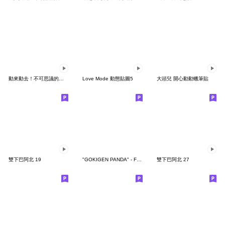
動來動去！不可思議的寶可夢貼圖
Love Mode 動態貼圖5
大頭兒 開心動動蠟筆貼
雙下巴阿北 19
"GOKIGEN PANDA" - Feeling / global
雙下巴阿北 27