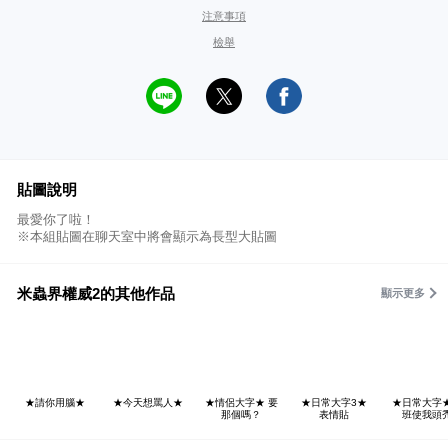
注意事項
檢舉
貼圖說明
最愛你了啦！
※本組貼圖在聊天室中將會顯示為長型大貼圖
米蟲界權威2的其他作品
顯示更多
★請你用腦★
★今天想罵人★
★情侶大字★ 要
★日常大字3★
★日常大字
那個嗎？
表情貼
班使我頭