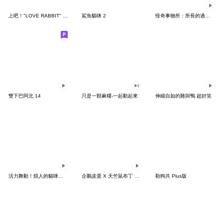
上吧！"LOVE RABBIT" 台灣版
鯊魚貓咪 2
怪奇事物所：所長的過度繁殖
雙下巴阿北 14
只是一顆麻糬-一起動起來
伸縮自如的雞與鴨 超好笑
活力舞動！煩人的貓咪★迷你版 2
企鵝皮蛋 X 天竺鼠布丁 有點厭世
勒狗共 Plus版