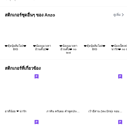
สติกเกอร์ชุดอื่นๆ ของ Anzo
ดูเพิ่ม
❤️ตุ้ยนุ้ยส้มโอ3❤️
❤️น้องแมวเทา
❤️น้องแมวเทา
❤️ตุ้ยนุ้ยส้มโอ4❤️
❤️น้องเป็ดเห
BIG
อ้วนตั๊บ2❤️
อ้วนตั๊บ❤️ no
BIG
น่ารัก❤️ no 
text
สติกเกอร์ที่เกี่ยวข้อง
อาตี๋น้อย ❤ น่ารัก
ภาคิน ครับผม คำพูดประจำวัน 3_60
เว้าอีสาน (Ver.บักหุ่ง จอมซน)