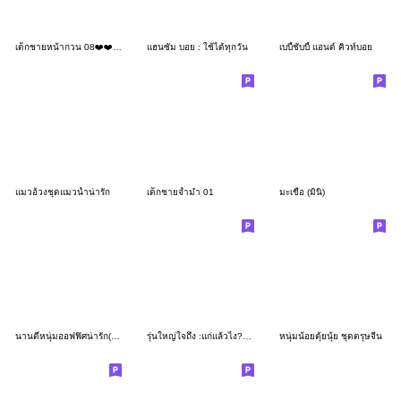
เด็กชายหน้ากวน 08❤️❤️❤️NoText
แฮนซัม บอย : ใช้ได้ทุกวัน
เบบี้ชับบี้ แอนด์ คิวท์บอย
แมวอ้วงชุดแมวน้ำน่ารัก
เด็กชายจ้ำม่ำ 01
มะเขือ (มินิ)
นานตี๋หนุ่มออฟฟิศน่ารัก(บิ๊ก)
รุ่นใหญ่ใจถึง :แก่แล้วไง?(บิ๊ก)
หนุ่มน้อยตุ้ยนุ้ย ชุดตรุษจีน