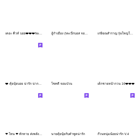
เดอะ คิ้วท์ บอย❤️❤️❤️No.56
อู้กำเมือง (Ver.บิ๊กบอส จอมป่วน)
เกษียณสำราญ:รุ่นใหญ่ใจถึง(มินิ)
❤️ ตุ้ยนุ้ยบอย น่ารัก น่ากอด ❤️ (Mini)
โชคดี จอมป่วน
เด็กชายหน้ากวน 16❤️❤️❤️
❤ โทน ❤ ทักทาย ส่งพลังบวก (Mini)
นายตุ้ยนุ้ยกับคำพูดน่ารัก
ก๊วนหนุ่มน้อยน่ารัก V.4