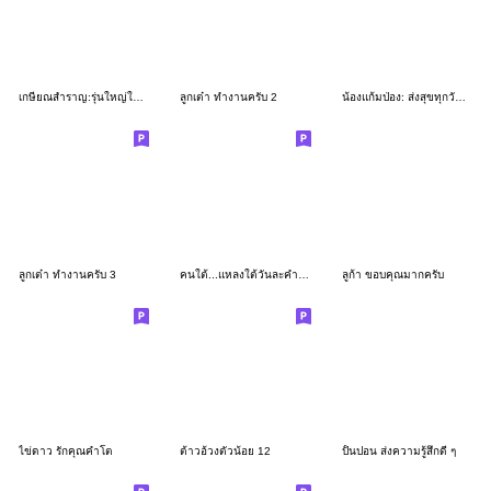
เกษียณสำราญ:รุ่นใหญ่ใจถึง(บิ๊ก)
ลูกเต๋า ทำงานครับ 2
น้องแก้มป่อง: ส่งสุขทุกวัน (Happy Vibes)
ลูกเต๋า ทำงานครับ 3
คนใต้...แหลงใต้วันละคำสองคำ
ลูก้า ขอบคุณมากครับ
ไข่ดาว รักคุณคำโต
ต้าวอ้วงตัวน้อย 12
ปั้นปอน ส่งความรู้สึกดี ๆ