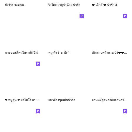
บ๊ะจ่าง จอมซน
ริวโตะ ยากูซ่าน้อย น่ารัก
❤️ เด็กตี๋ ❤️ น่ารัก 3
นายบอส:ไหนใครแก่!!(บิ๊ก)
หมูเด้ง 3 ☼ (บิ้ก)
เด็กชายหน้ากวน 08❤️❤️❤️MINI
❤ หมูตุ๋น ❤ พ่อไมโครเวฟ คำฮิต (Mini)
แมวอ้วงชุดเม่นน่ารัก
อานนท์สุดหล่อกับคำน่ารัก (บิ๊ก)