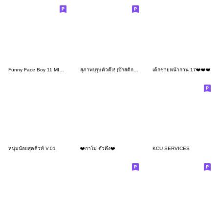
Funny Face Boy 11 MINI(No Text)
สุภาพบุรุษตัวตึง! (บิ๊กสติกเกอร์)
เด็กชายหน้ากวน 17❤️❤️❤️
หนุ่มน้อยสุดคิ้วท์ V.01
❤️กาโม่ ตัวตึง❤️
KCU SERVICES