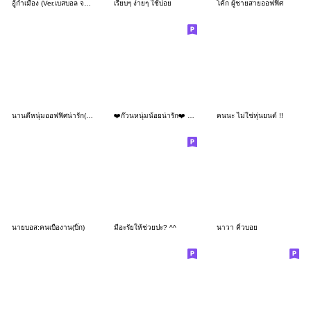
อู้กำเมือง (Ver.เบสบอล จอมซน)
เรียบๆ ง่ายๆ ใช้บ่อย
โค้ก ผู้ชายสายออฟฟิศ
นานตี๋หนุ่มออฟฟิศน่ารัก(บิ๊ก)
❤️ก๊วนหนุ่มน้อยน่ารัก❤️ V.11
คนนะ ไม่ใช่หุ่นยนต์ !!
นายบอส:คนเบื่องาน(บิ๊ก)
มีอะรัยให้ช่วยปะ? ^^
นาวา คิ้วบอย