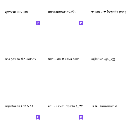
ลุงหนวด จอมแสบ
ทหารอดทนสายน่ารัก
❤ อลัน 3 ❤ ในชุดดำ (Mini)
นายสุดหล่อ:ขี้เกียจทำงาน(มินิ)
นี่ผัวนะคับ ❤ แชทจากผัวผู้น่ารัก
อยู่ไม่ไหว (((>_<)))
หนุ่มน้อยสุดคิ้วท์ V.01
ฮานะ แชทสนุกทุกวัน 3_77
โจโจ: โหมดหมดไฟ