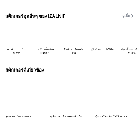
สติกเกอร์ชุดอื่นๆ ของ iZALNIF
ดูเพิ่ม
ตาต้า แมวน้อย
แทยัง เด็กน้อย
ชินจิ น่ารักแสน
ยูริ ทำงาน 100%
ฟรุตตี้ แมวน
น่ารัก
แสนซน
ซน
แสนซน
สติกเกอร์ที่เกี่ยวข้อง
สุดหล่อ วันธรรมดา
คู่รัก - คนรัก หยอกล้อกัน
ผู้ชายใส่แว่น ใส่เสื้อขาว