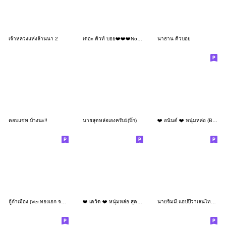
เจ้าหลวงแห่งล้านนา 2
เดอะ คิ้วท์ บอย❤️❤️❤️No.55
นาธาน คิ้วบอย
ตอบแชท บ้างนะ!!
นายสุดหล่อเองครับ1(บิ๊ก)
❤️ อนันต์ ❤️ หนุ่มหล่อ (Big)
อู้กำเมือง (Ver.ทองเอก จอมแก่น)
❤️ เดวิด ❤️ หนุ่มหล่อ สุดเท่ (Mini)
นายจิมมี่:แฮปปี้วาเลนไทน์(บิ๊ก)