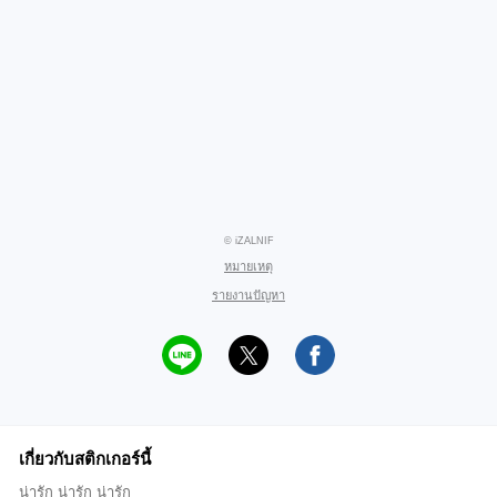
© iZALNIF
หมายเหตุ
รายงานปัญหา
เกี่ยวกับสติกเกอร์นี้
น่ารัก น่ารัก น่ารัก