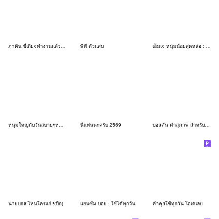
ภาคิน ขี้เกียจทำงานแล้ว 3_76
พีพี ตัวแสบ
เอ็มเจ หนุ่มน้อยสุดหล่อ : ทำงาน
หนุ่มใหญ่กับวันสบายๆหน้าร้อน(บิ๊ก)
นี่แฟนนะครับ 2569
บอสตัน คำสุภาพ สำหรับผู้ชาย 3_49
นายบอส:ไหนใครแก่!!(บิ๊ก)
แฮนซัม บอย : ใช้ได้ทุกวัน
คำคุยใช้ทุกวัน โอเคเลย