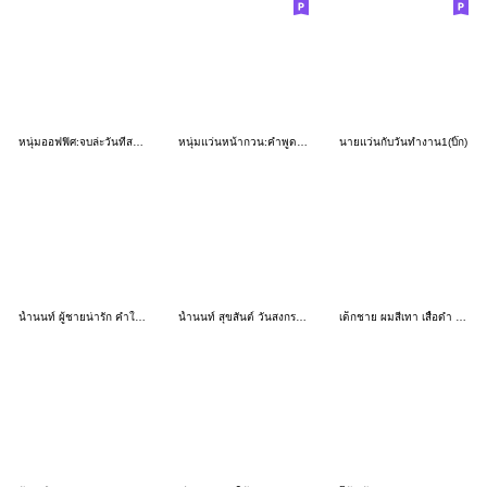
หนุ่มออฟฟิศ:จบล่ะวันที่สดใส(บิ๊ก)
หนุ่มแว่นหน้ากวน:คำพูดน่ารัก(บิ๊ก)❤️
นายแว่นกับวันทำงาน1(บิ๊ก)
น้ำนนท์ ผู้ชายน่ารัก คำใช้ทั่วไป 3_28
น้ำนนท์ สุขสันต์ วันสงกรานต์ครับ 3_34
เด็กชาย ผมสีเทา เสื้อดำ ใส่แว่น