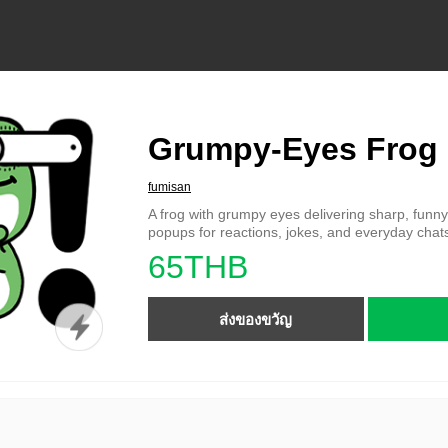
Grumpy-Eyes Frog
fumisan
A frog with grumpy eyes delivering sharp, funny 
popups for reactions, jokes, and everyday chats w
65THB
ส่งของขวัญ