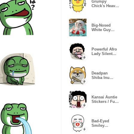
Grumpy
Chick's Heavy
Love
(Katakana)
Big-Nosed
White Guy
Daily Stickers
Powerful Afro
Lady Silent
Life
Deadpan
Shiba Inu
Popup
Stickers
Kansai Auntie
Stickers / Fun
Reactions
Bad-Eyed
Smiley
Reactions