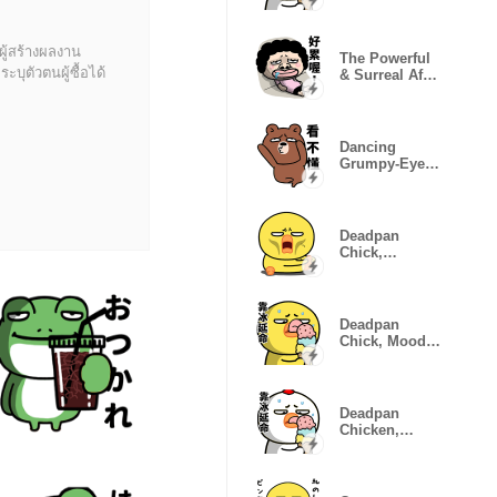
Glitching
Moods
ผู้สร้างผลงาน
The Powerful
บุตัวตนผู้ซื้อได้
& Surreal Afro
Lady Life
Dancing
Grumpy-Eyed
Bear Pop-up.
Deadpan
Chick,
Glitching
Moods
Deadpan
Chick, Mood
Error
Deadpan
Chicken,
Mood
Breakdown