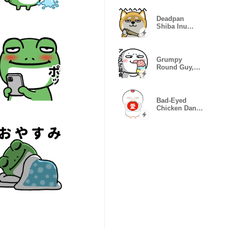
Deadpan
Shiba Inu
Stickers
Grumpy
Round Guy,
Floating Mood
Glitch
Bad-Eyed
Chicken Dance
Set