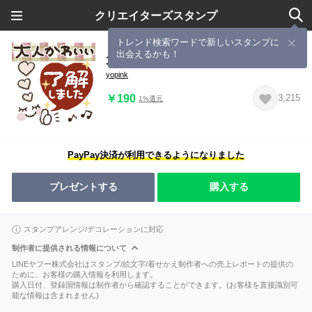
クリエイターズスタンプ
トレンド検索ワードで新しいスタンプに
出会えるかも！
大人かわいい❤️シンプル敬語
yopink
￥190
3,215
1%還元
PayPay決済が利用できるようになりました
プレゼントする
購入する
スタンプアレンジ/デコレーションに対応
制作者に提供される情報について
LINEヤフー株式会社はスタンプ/絵文字/着せかえ制作者への売上レポートの提供の
ために、お客様の購入情報を利用します。
購入日付、登録国情報は制作者から確認することができます。(お客様を直接識別可
能な情報は含まれません)