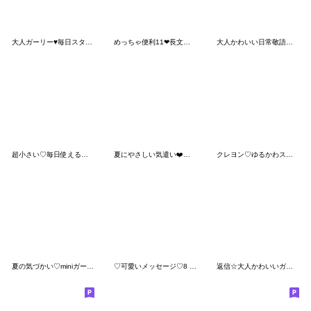
大人ガーリー♥毎日スタンプ
めっちゃ便利11❤長文・敬語
大人かわいい日常敬語♡北欧風スマイル
超小さい♡毎日使えるおもちのきもち
夏にやさしい気遣い❤️長文幸せシマエナガ
クレヨン♡ゆるかわスマイル
夏の気づかい♡miniガール＆ビション
♡可愛いメッセージ♡8 [夏]
返信☆大人かわいいガーリースタンプ12