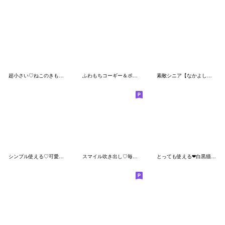
超小さい♡ねこのきもち②
ふわもちコーギー＆ポメ1❤️ずっと使える
素敵シニア【なかよし】17ショートヘア
シンプル使える♡可愛いカラフルクレヨン
スマイル吹き出し♡毎日使える
とっても使える❤白黒猫さん(待ち合わせ）