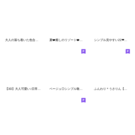
大人の落ち着いた色合い♡敬語ふきだし
夏❤️癒しのリゾート❤️ふわもちシマエナガ
シンプル見やすい22❤長文・敬語
【3D】大人可愛い♪日常敬語
ベージュ◎シンプル敬語メッセージ #1
ふんわり＊うさりん【敬語】