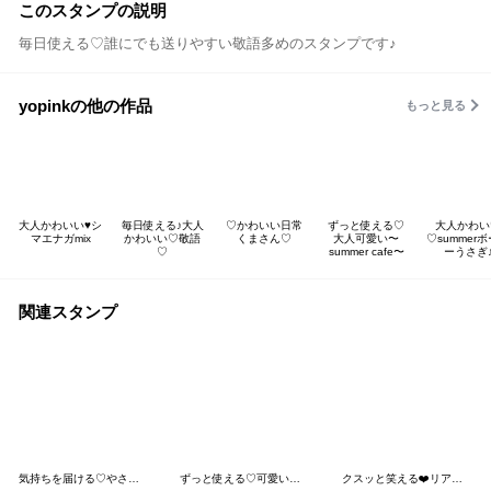
このスタンプの説明
毎日使える♡誰にでも送りやすい敬語多めのスタンプです♪
yopinkの他の作品
もっと見る
大人かわいい♥️シ
毎日使える♪大人
♡かわいい日常
ずっと使える♡
大人かわい
マエナガmix
かわいい♡敬語
くまさん♡
大人可愛い〜
♡summer
♡
summer cafe〜
ーうさぎ
関連スタンプ
気持ちを届ける♡やさしさお団子ガール
ずっと使える♡可愛い女子 大人カラー
クスッと笑える❤️リアクションシマエナガ