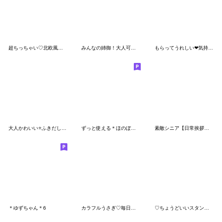
超ちっちゃい♡北欧風おもちとシマエナガ
みんなの姉御！大人可愛い挨拶＊3D風
もらってうれしい❤気持ち伝わる女の子Ver.8
大人かわいい⭐️ふきだし⭐️3Dフロッキー2
ずっと使える＊ほのぼのガール＊優しい日常
素敵シニア【日常挨拶】19
＊ゆずちゃん＊6
カラフルうさぎ♡毎日使える挨拶
♡ちょうどいいスタンプ♡２ [夏]