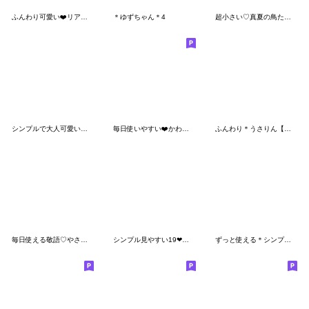
ふんわり可愛い❤️リアクションシマエナガ
＊ゆずちゃん＊4
超小さい♡真夏の鳥たちスタンプ
シンプルで大人可愛い❤️スタンプ
毎日使いやすい❤️かわいいスタンプ
ふんわり＊うさりん【ゆるふわ5】
毎日使える敬語♡やさしさお団子ガール
シンプル見やすい19❤でか文字
ずっと使える＊シンプル＆可愛い＊ふきだし