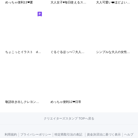
めっちゃ便利13❤夏
大人女子♥毎日使えるスタンプ
大人可愛い❤️ほどよい敬語❤️シマエナガ
ちょこっとイラスト dailyスタンプ
ぐるぐるほっぺ♡大人女子の使える日常会話
シンプルな大人の女性用スタンプ・日常２
敬語吹き出しクレヨン♡しろいモンスター
めっちゃ便利12❤日常
クリエイターズスタンプ TOPへ戻る
|
|
|
|
利用規約
プライバシーポリシー
特定商取引法の表記
資金決済法に基づく表示
ヘルプ